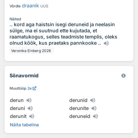
draanik
Võrdle
UUS
Näited
.. kord aga haistsin isegi deruneid ja neelasin
sülge, ma ei suutnud ette kujutada, et
raamatukogus, selles teadmiste templis, oleks
olnud köök, kus praetaks pannkooke ..
Veronika Einberg 2026
Sõnavormid
Muuttüüp
2e
derun
derunid
deruni
derunite
derunit
deruneid
Näita tabelina