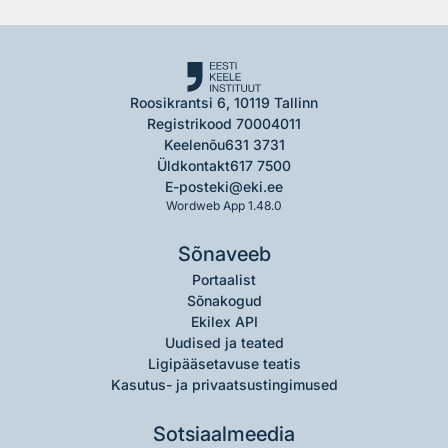
Roosikrantsi 6, 10119 Tallinn
Registrikood 70004011
Keelenõu
631 3731
Üldkontakt
617 7500
E-post
eki@eki.ee
Wordweb App 1.48.0
Sõnaveeb
Portaalist
Sõnakogud
Ekilex API
Uudised ja teated
Ligipääsetavuse teatis
Kasutus- ja privaatsustingimused
Sotsiaalmeedia