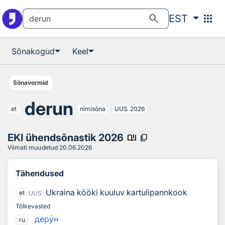
Otsingu juurde
Põhisisu juurde
search
apps
EST
Sõnakogud
Keel
Sõnavormid
derun
et
nimisõna
UUS
2026
EKI ühendsõnastik 2026
book_ribbon
content_copy
Viimati muudetud
20.06.2026
Tähendused
Ukraina kööki kuuluv kartulipannkook
et
UUS
Tõlkevasted
дер
у
н
ru