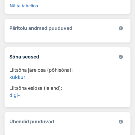
Näita tabelina
Päritolu andmed puuduvad
Sõna seosed
Liitsõna järelosa (põhisõna):
kukkur
Liitsõna esiosa (laiend):
digi-
Ühendid puuduvad