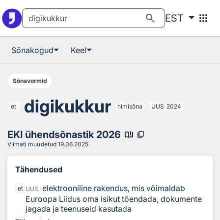
Otsingu juurde
Põhisisu juurde
search
apps
EST
Sõnakogud
Keel
Sõnavormid
digikukkur
et
nimisõna
UUS
2024
EKI ühendsõnastik 2026
book_ribbon
content_copy
Viimati muudetud
19.06.2025
Tähendused
elektrooniline rakendus, mis võimaldab
et
UUS
Euroopa Liidus oma isikut tõendada, dokumente
jagada ja teenuseid kasutada