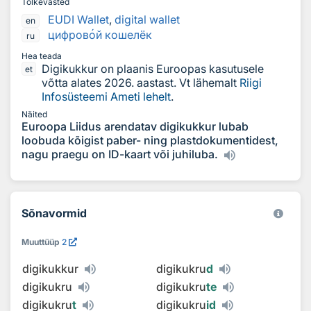
Tõlkevasted
EUDI Wallet
,
digital wallet
en
цифров
о
й кошелёк
ru
Hea teada
Digikukkur on plaanis Euroopas kasutusele
et
võtta alates 2026. aastast. Vt lähemalt
Riigi
Infosüsteemi Ameti lehelt
.
Näited
Euroopa Liidus arendatav digikukkur lubab
loobuda kõigist paber- ning plastdokumentidest,
nagu praegu on ID-kaart või juhiluba.
Sõnavormid
Muuttüüp
2
digikukkur
digikukru
d
digikukru
digikukru
te
digikukru
t
digikukru
id