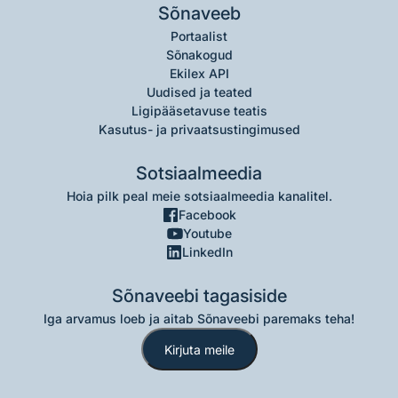
Sõnaveeb
Portaalist
Sõnakogud
Ekilex API
Uudised ja teated
Ligipääsetavuse teatis
Kasutus- ja privaatsustingimused
Sotsiaalmeedia
Hoia pilk peal meie sotsiaalmeedia kanalitel.
Facebook
Youtube
LinkedIn
Sõnaveebi tagasiside
Iga arvamus loeb ja aitab Sõnaveebi paremaks teha!
Kirjuta meile