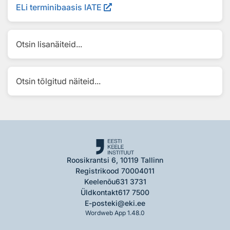
ELi terminibaasis IATE
Otsin lisanäiteid...
Otsin tõlgitud näiteid...
Roosikrantsi 6, 10119 Tallinn
Registrikood 70004011
Keelenõu
631 3731
Üldkontakt
617 7500
E-post
eki@eki.ee
Wordweb App 1.48.0