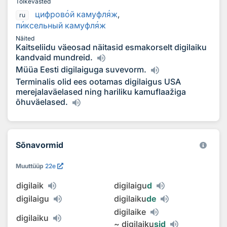
Tõlkevasted
цифров
о
й камуфл
я
ж
,
ru
п
и
ксельный камуфл
я
ж
Näited
Kaitseliidu väeosad näitasid esmakorselt digilaiku
kandvaid mundreid.
Müüa Eesti digilaiguga suvevorm.
Terminalis olid ees ootamas digilaigus USA
merejalaväelased ning hariliku kamuflaažiga
õhuväelased.
Sõnavormid
Muuttüüp
22e
digilaik
digilaigu
d
digilaigu
digilaiku
de
digilaike
digilaiku
~
digilaiku
sid