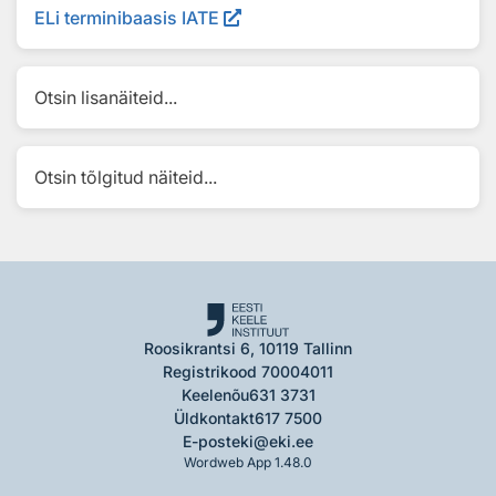
ELi terminibaasis IATE
Otsin lisanäiteid...
Otsin tõlgitud näiteid...
Roosikrantsi 6, 10119 Tallinn
Registrikood 70004011
Keelenõu
631 3731
Üldkontakt
617 7500
E-post
eki@eki.ee
Wordweb App 1.48.0