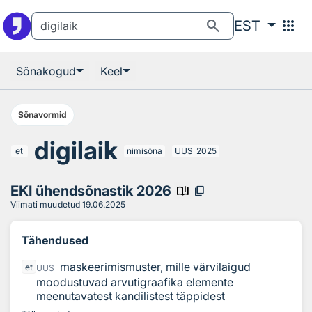
Otsingu juurde
Põhisisu juurde
search
apps
EST
Sõnakogud
Keel
Sõnavormid
digilaik
et
nimisõna
UUS
2025
EKI ühendsõnastik 2026
book_ribbon
content_copy
Viimati muudetud
19.06.2025
Tähendused
maskeerimismuster, mille värvilaigud
et
UUS
moodustuvad arvutigraafika elemente
meenutavatest kandilistest täppidest