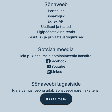
Sõnaveeb
Portaalist
Sõnakogud
Ekilex API
Uudised ja teated
Ligipääsetavuse teatis
Kasutus- ja privaatsustingimused
Sotsiaalmeedia
Hoia pilk peal meie sotsiaalmeedia kanalitel.
Facebook
Youtube
LinkedIn
Sõnaveebi tagasiside
Iga arvamus loeb ja aitab Sõnaveebi paremaks teha!
Kirjuta meile