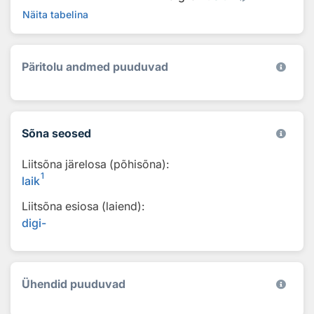
Näita tabelina
Päritolu andmed puuduvad
Sõna seosed
Liitsõna järelosa (põhisõna):
1
laik
Liitsõna esiosa (laiend):
digi-
Ühendid puuduvad