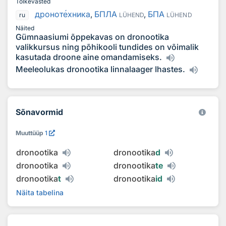
Tõlkevasted
дронот
е
хника
,
БПЛА
,
БПА
ru
LÜHEND
LÜHEND
Näited
Gümnaasiumi õppekavas on dronootika
valikkursus ning põhikooli tundides on võimalik
kasutada droone aine omandamiseks.
Meeleolukas dronootika linnalaager Ihastes.
Sõnavormid
Muuttüüp
1
dronootika
dronootika
d
dronootika
dronootika
te
dronootika
t
dronootika
id
Näita tabelina