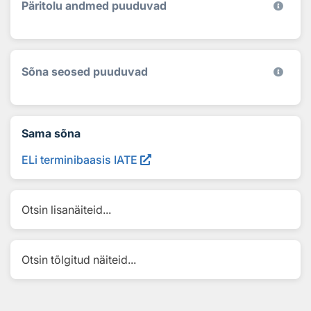
Päritolu andmed puuduvad
Sõna seosed puuduvad
Sama sõna
ELi terminibaasis IATE
Otsin lisanäiteid...
Otsin tõlgitud näiteid...