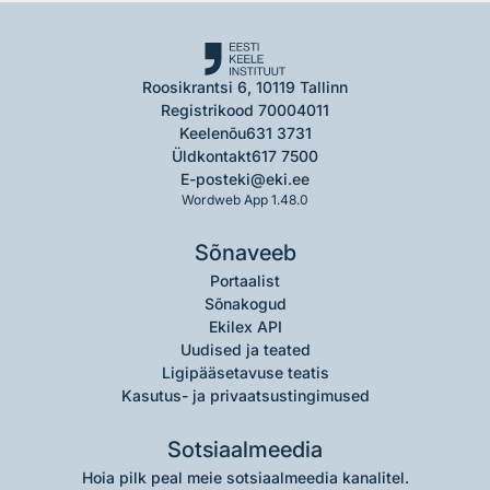
Roosikrantsi 6, 10119 Tallinn
Registrikood 70004011
Keelenõu
631 3731
Üldkontakt
617 7500
E-post
eki@eki.ee
Wordweb App 1.48.0
Sõnaveeb
Portaalist
Sõnakogud
Ekilex API
Uudised ja teated
Ligipääsetavuse teatis
Kasutus- ja privaatsustingimused
Sotsiaalmeedia
Hoia pilk peal meie sotsiaalmeedia kanalitel.