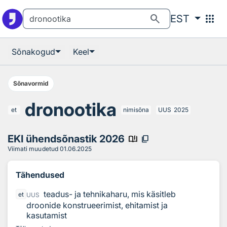
Otsingu juurde
Põhisisu juurde
search
apps
EST
Sõnakogud
Keel
Sõnavormid
dronootika
et
nimisõna
UUS
2025
EKI ühendsõnastik 2026
book_ribbon
content_copy
Viimati muudetud
01.06.2025
Tähendused
teadus- ja tehnikaharu, mis käsitleb
et
UUS
droonide konstrueerimist, ehitamist ja
kasutamist