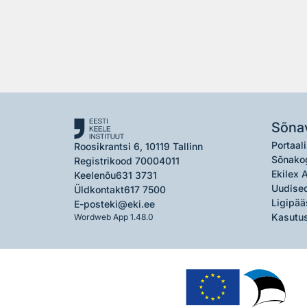
Sõna
Portaali
Roosikrantsi 6, 10119 Tallinn
Sõnako
Registrikood 70004011
Ekilex 
Keelenõu
631 3731
Uudised
Üldkontakt
617 7500
Ligipää
E-post
eki@eki.ee
Kasutus
Wordweb App 1.48.0