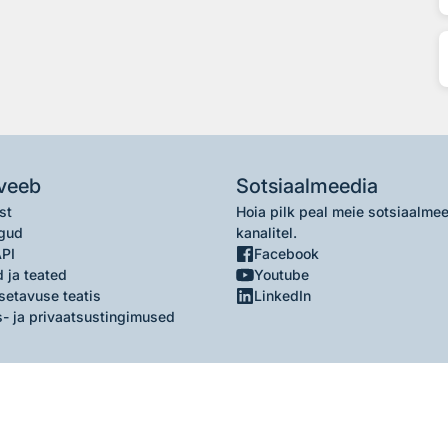
veeb
Sotsiaalmeedia
st
Hoia pilk peal meie sotsiaalme
gud
kanalitel.
API
Facebook
 ja teated
Youtube
setavuse teatis
LinkedIn
- ja privaatsustingimused