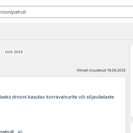
UUS
2023
Viimati muudetud
19.06.2025
iseks drooni kasutav korravalvurite või sõjaväelaste
atrull.