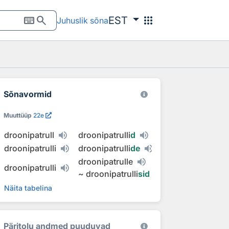
keyboard
search
apps
EST
Juhuslik sõna
Sõnavormid
Muuttüüp
22e
droonipatrull
droonipatrulli
d
droonipatrulli
droonipatrulli
de
droonipatrulle
droonipatrulli
~
droonipatrulli
sid
Näita tabelina
Päritolu andmed puuduvad