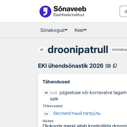
Otsingu juurde
Põhisisu juurde
Sõnakogud
Keel
droonipatrull
et
nimisõna
EKI ühendsõnastik 2026
book_ribbon
content_copy
Tähendused
julgestuse või korravalve tagam
et
UUS
salk
Tõlkevasted
беспил
о
тный патр
у
ль
ru
Näited
Olukorda merel aitab kontrollida droonip