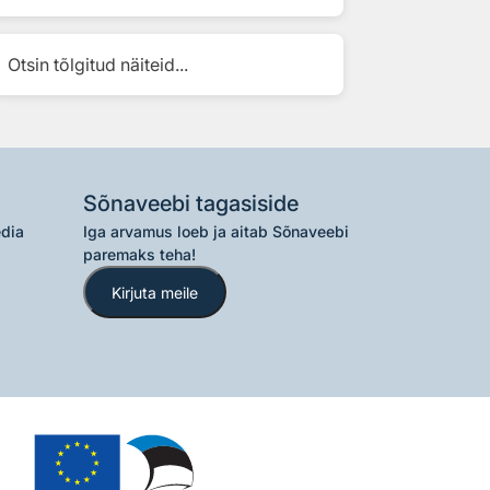
Otsin tõlgitud näiteid...
Sõnaveebi tagasiside
edia
Iga arvamus loeb ja aitab Sõnaveebi
paremaks teha!
Kirjuta meile