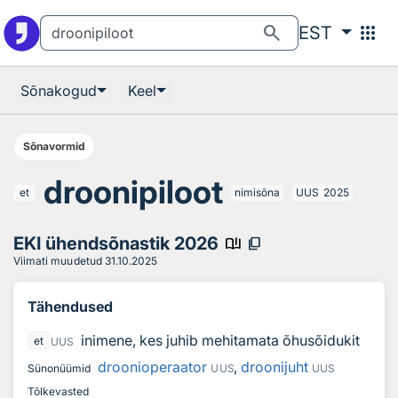
Otsingu juurde
Põhisisu juurde
search
apps
EST
Sõnakogud
Keel
Sõnavormid
droonipiloot
et
nimisõna
UUS
2025
EKI ühendsõnastik 2026
book_ribbon
content_copy
Viimati muudetud
31.10.2025
Tähendused
inimene, kes juhib mehitamata õhusõidukit
et
UUS
droonioperaator
,
droonijuht
Sünonüümid
UUS
UUS
Tõlkevasted