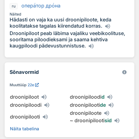
опер
а
тор др
о
на
ru
Näited
Hädasti on vaja ka uusi droonipiloote, keda
koolitatakse tagalas kiirendatud korras.
Droonipiloot peab läbima vajaliku veebikoolituse,
sooritama piloodieksami ja saama kehtiva
kaugpiloodi pädevustunnistuse.
Sõnavormid
Muuttüüp
22e
droonipiloot
droonipiloodi
d
droonipiloodi
droonipilooti
de
droonipiloote
droonipilooti
~
droonipilooti
sid
Näita tabelina