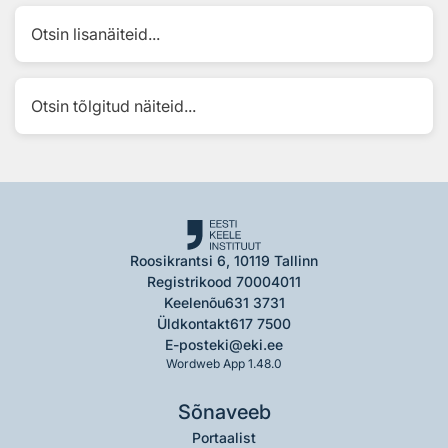
Otsin lisanäiteid...
Otsin tõlgitud näiteid...
Roosikrantsi 6, 10119 Tallinn
Registrikood 70004011
Keelenõu
631 3731
Üldkontakt
617 7500
E-post
eki@eki.ee
Wordweb App 1.48.0
Sõnaveeb
Portaalist