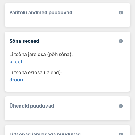
Päritolu andmed puuduvad
Sõna seosed
Liitsõna järelosa (põhisõna):
piloot
Liitsõna esiosa (laiend):
droon
Ühendid puuduvad
Liitsõnad järelosaga puuduvad