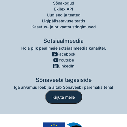
Sõnakogud
Ekilex API
Uudised ja teated
Ligipääsetavuse teatis
Kasutus- ja privaatsustingimused
Sotsiaalmeedia
Hoia pilk peal meie sotsiaalmeedia kanalitel.
Facebook
Youtube
LinkedIn
Sõnaveebi tagasiside
Iga arvamus loeb ja aitab Sõnaveebi paremaks teha!
Kirjuta meile