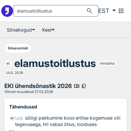
Otsingu juurde
Põhisisu juurde
search
apps
EST
Sõnakogud
Keel
Sõnavormid
elamustoitlustus
et
nimisõna
UUS
2026
EKI ühendsõnastik 2026
book_ribbon
content_copy
Viimati muudetud
27.02.2026
Tähendused
söögi pakkumine koos erilise kogemuse või
et
UUS
tegevusega, hrl vabas õhus, looduses