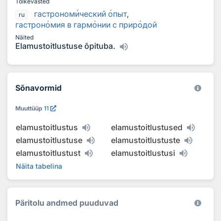
Tõlkevasted
гастроном
и
ческий
о
пыт
,
ru
гастрон
о
мия в гарм
о
нии с прир
о
дой
Näited
Elamustoitlustuse õpituba.
Sõnavormid
Muuttüüp
11
elamustoitlustus
elamustoitlustused
elamustoitlustuse
elamustoitlustuste
elamustoitlustust
elamustoitlustusi
Näita tabelina
Päritolu andmed puuduvad