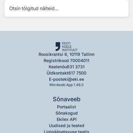
Otsin tõlgitud näiteid...
Roosikrantsi 6, 10119 Tallinn
Registrikood 70004011
Keelenõu
631 3731
Üldkontakt
617 7500
E-post
eki@eki.ee
Wordweb App 1.48.0
Sõnaveeb
Portaalist
Sõnakogud
Ekilex API
Uudised ja teated
Ligipääsetavuse teatis