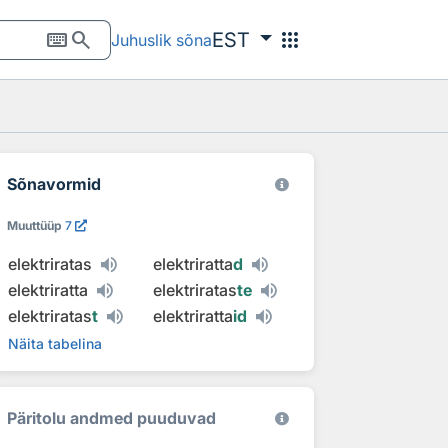
keyboard
search
apps
EST
Juhuslik sõna
Sõnavormid
Muuttüüp
7
elektriratas
elektriratta
d
elektriratta
elektriratas
te
elektriratas
t
elektriratta
id
Näita tabelina
Päritolu andmed puuduvad