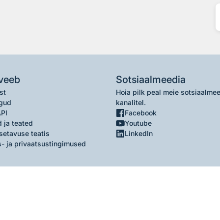
veeb
Sotsiaalmeedia
st
Hoia pilk peal meie sotsiaalme
gud
kanalitel.
API
Facebook
 ja teated
Youtube
setavuse teatis
LinkedIn
- ja privaatsustingimused