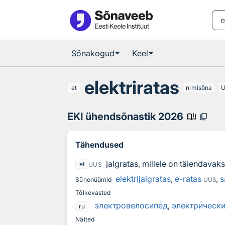
Otsingu juurde
Põhisisu juurde
Sõnakogud
Keel
elektriratas
et
nimisõna
EKI ühendsõnastik 2026
book_ribbon
content_copy
Tähendused
jalgratas, millele on täiendavak
et
UUS
elektrijalgratas
,
e-ratas
,
s
Sünonüümid
UUS
Tõlkevasted
электровелосип
е
д
,
электр
и
чески
ru
Näited