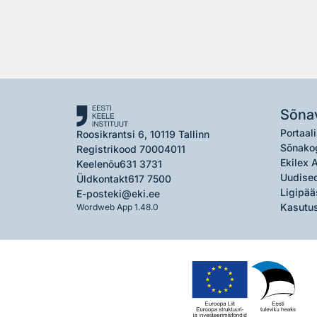
Sõna
Portaali
Roosikrantsi 6, 10119 Tallinn
Sõnako
Registrikood 70004011
Ekilex 
Keelenõu
631 3731
Uudised
Üldkontakt
617 7500
Ligipää
E-post
eki@eki.ee
Kasutus
Wordweb App 1.48.0