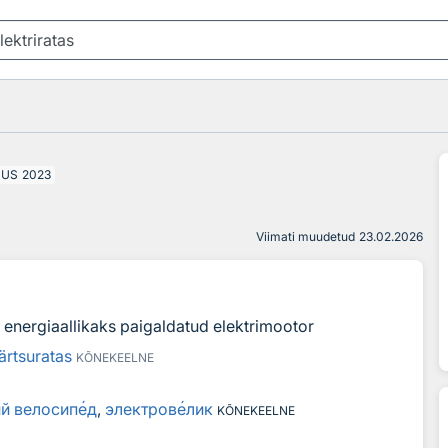
UUS
2023
Viimati muudetud
23.02.2026
s energiaallikaks paigaldatud elektrimootor
ärtsuratas
KÕNEKEELNE
й велосип
е
д
,
электров
е
лик
KÕNEKEELNE