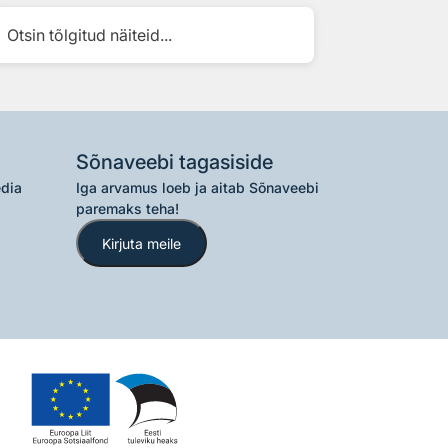
Otsin tõlgitud näiteid...
Sõnaveebi tagasiside
edia
Iga arvamus loeb ja aitab Sõnaveebi
paremaks teha!
Kirjuta meile