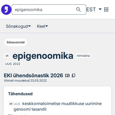
Otsingu juurde
Põhisisu juurde
search
apps
EST
Sõnakogud
Keel
Sõnavormid
epigenoomika
et
nimisõna
UUS
2022
EKI ühendsõnastik 2026
book_ribbon
content_copy
Viimati muudetud
23.05.2022
Tähendused
keskkonnatoimelise muutlikkuse uurimine
et
UUS
genoomi tasandil