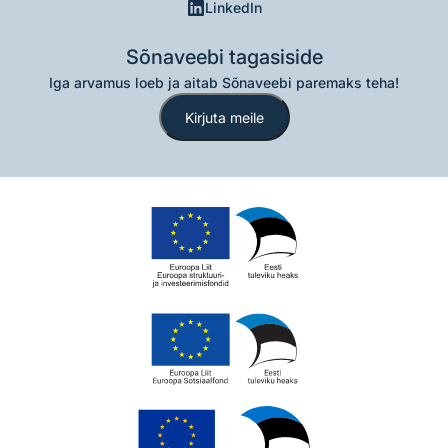
LinkedIn
Sõnaveebi tagasiside
Iga arvamus loeb ja aitab Sõnaveebi paremaks teha!
Kirjuta meile