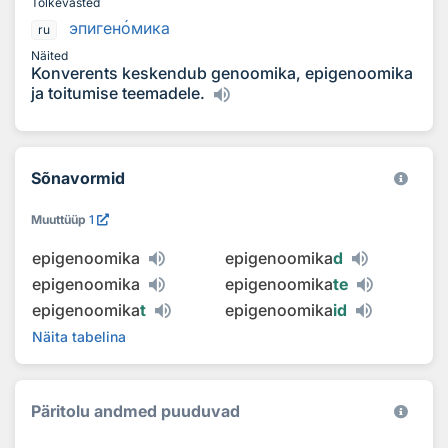
Tõlkevasted
эпиген
о
мика
ru
Näited
Konverents keskendub genoomika, epigenoomika
ja toitumise teemadele.
Sõnavormid
Muuttüüp
1
epigenoomika
epigenoomika
d
epigenoomika
epigenoomika
te
epigenoomika
t
epigenoomika
id
Näita tabelina
Päritolu andmed puuduvad