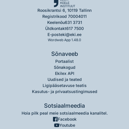
Roosikrantsi 6, 10119 Tallinn
Registrikood 70004011
Keelenõu
631 3731
Üldkontakt
617 7500
E-post
eki@eki.ee
Wordweb App 1.48.0
Sõnaveeb
Portaalist
Sõnakogud
Ekilex API
Uudised ja teated
Ligipääsetavuse teatis
Kasutus- ja privaatsustingimused
Sotsiaalmeedia
Hoia pilk peal meie sotsiaalmeedia kanalitel.
Facebook
Youtube