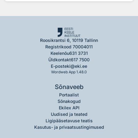
Roosikrantsi 6, 10119 Tallinn
Registrikood 70004011
Keelenõu
631 3731
Üldkontakt
617 7500
E-post
eki@eki.ee
Wordweb App 1.48.0
Sõnaveeb
Portaalist
Sõnakogud
Ekilex API
Uudised ja teated
Ligipääsetavuse teatis
Kasutus- ja privaatsustingimused