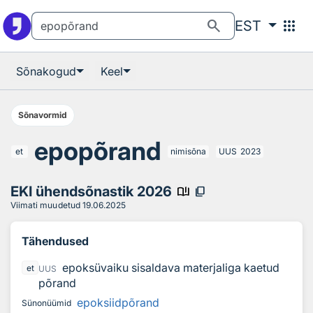
Otsingu juurde
Põhisisu juurde
search
apps
EST
Sõnakogud
Keel
Sõnavormid
epopõrand
et
nimisõna
UUS
2023
EKI ühendsõnastik 2026
book_ribbon
content_copy
Viimati muudetud
19.06.2025
Tähendused
epoksüvaiku sisaldava materjaliga kaetud
et
UUS
põrand
epoksiidpõrand
Sünonüümid