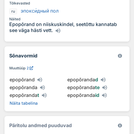
Tõlkevasted
эпокс
и
дный пол
ru
Näited
Epopõrand on niiskuskindel, seetõttu kannatab
see väga hästi vett.
Sõnavormid
Muuttüüp
2
epopõrand
epopõranda
d
epopõranda
epopõranda
te
epopõranda
t
epopõranda
id
Näita tabelina
Päritolu andmed puuduvad