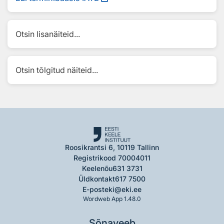
Otsin lisanäiteid...
Otsin tõlgitud näiteid...
Roosikrantsi 6, 10119 Tallinn
Registrikood 70004011
Keelenõu
631 3731
Üldkontakt
617 7500
E-post
eki@eki.ee
Wordweb App 1.48.0
Sõnaveeb