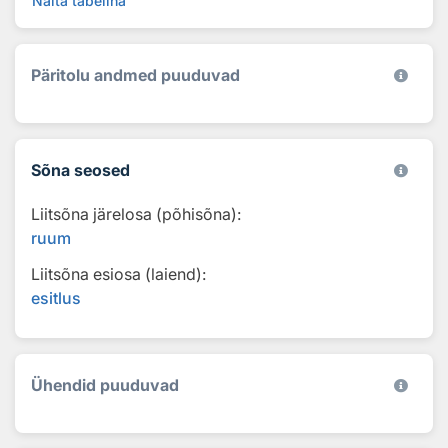
Näita tabelina
Päritolu andmed puuduvad
Sõna seosed
Liitsõna järelosa (põhisõna):
ruum
Liitsõna esiosa (laiend):
esitlus
Ühendid puuduvad