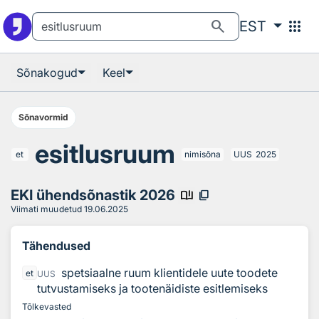
Otsingu juurde
Põhisisu juurde
search
apps
EST
Sõnakogud
Keel
Sõnavormid
esitlusruum
et
nimisõna
UUS
2025
EKI ühendsõnastik 2026
book_ribbon
content_copy
Viimati muudetud
19.06.2025
Tähendused
spetsiaalne ruum klientidele uute toodete
et
UUS
tutvustamiseks ja tootenäidiste esitlemiseks
Tõlkevasted