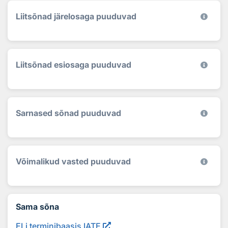
Liitsõnad järelosaga puuduvad
Liitsõnad esiosaga puuduvad
Sarnased sõnad puuduvad
Võimalikud vasted puuduvad
Sama sõna
ELi terminibaasis IATE