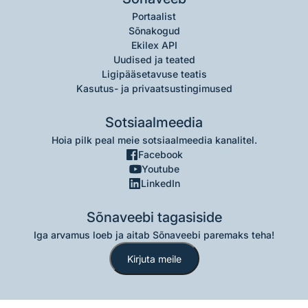
Portaalist
Sõnakogud
Ekilex API
Uudised ja teated
Ligipääsetavuse teatis
Kasutus- ja privaatsustingimused
Sotsiaalmeedia
Hoia pilk peal meie sotsiaalmeedia kanalitel.
Facebook
Youtube
LinkedIn
Sõnaveebi tagasiside
Iga arvamus loeb ja aitab Sõnaveebi paremaks teha!
Kirjuta meile