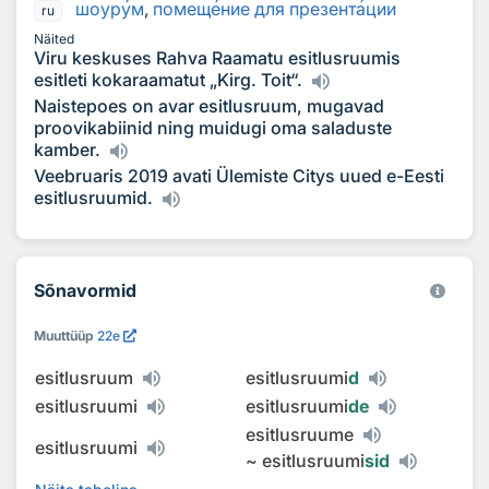
шоур
у
м
,
помещ
е
ние для презент
а
ции
ru
Näited
Viru keskuses Rahva Raamatu esitlusruumis
esitleti kokaraamatut „Kirg. Toit“.
Naistepoes on avar esitlusruum, mugavad
proovikabiinid ning muidugi oma saladuste
kamber.
Veebruaris 2019 avati Ülemiste Citys uued e-Eesti
esitlusruumid.
Sõnavormid
Muuttüüp
22e
esitlusruum
esitlusruumi
d
esitlusruumi
esitlusruumi
de
esitlusruume
esitlusruumi
~
esitlusruumi
sid