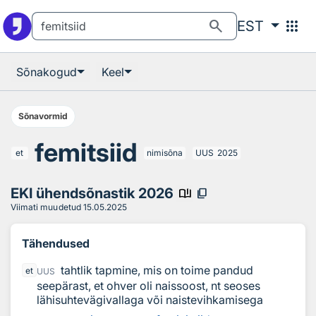
Otsingu juurde
Põhisisu juurde
search
apps
EST
Sõnakogud
Keel
Sõnavormid
femitsiid
et
nimisõna
UUS
2025
EKI ühendsõnastik 2026
book_ribbon
content_copy
Viimati muudetud
15.05.2025
Tähendused
tahtlik tapmine, mis on toime pandud
et
UUS
seepärast, et ohver oli naissoost, nt seoses
lähisuhtevägivallaga või naistevihkamisega