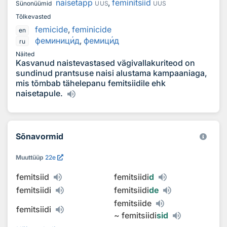
naisetapp
,
feminitsiid
Sünonüümid
UUS
UUS
Tõlkevasted
femicide
,
feminicide
en
феминиц
и
д
,
фемиц
и
д
ru
Näited
Kasvanud naistevastased vägivallakuriteod on
sundinud prantsuse naisi alustama kampaaniaga,
mis tõmbab tähelepanu femitsiidile ehk
naisetapule.
Sõnavormid
Muuttüüp
22e
femitsiid
femitsiidi
d
femitsiidi
femitsiidi
de
femitsiide
femitsiidi
~
femitsiidi
sid