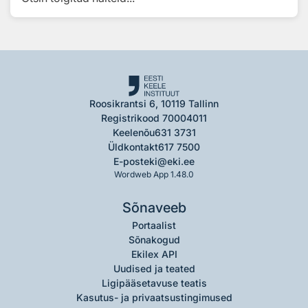
Roosikrantsi 6, 10119 Tallinn
Registrikood 70004011
Keelenõu
631 3731
Üldkontakt
617 7500
E-post
eki@eki.ee
Wordweb App 1.48.0
Sõnaveeb
Portaalist
Sõnakogud
Ekilex API
Uudised ja teated
Ligipääsetavuse teatis
Kasutus- ja privaatsustingimused