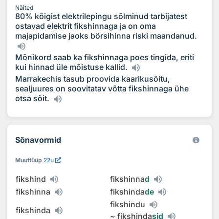
Näited
80% kõigist elektrilepingu sõlminud tarbijatest
ostavad elektrit fikshinnaga ja on oma
majapidamise jaoks börsihinna riski maandanud.
Mõnikord saab ka fikshinnaga poes tingida, eriti
kui hinnad üle mõistuse kallid.
Marrakechis tasub proovida kaarikusõitu,
sealjuures on soovitatav võtta fikshinnaga ühe
otsa sõit.
Sõnavormid
Muuttüüp
22u
fikshind
fikshinna
d
fikshinna
fikshinda
de
fikshindu
fikshinda
~
fikshinda
sid