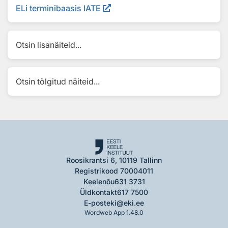
ELi terminibaasis IATE
Otsin lisanäiteid...
Otsin tõlgitud näiteid...
Roosikrantsi 6, 10119 Tallinn
Registrikood 70004011
Keelenõu
631 3731
Üldkontakt
617 7500
E-post
eki@eki.ee
Wordweb App 1.48.0