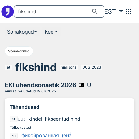
Otsingu juurde
Põhisisu juurde
search
apps
EST
Sõnakogud
Keel
Sõnavormid
fikshind
et
nimisõna
UUS
2023
EKI ühendsõnastik 2026
book_ribbon
content_copy
Viimati muudetud
19.06.2025
Tähendused
kindel, fikseeritud hind
et
UUS
Tõlkevasted
фикс
и
рованная цен
а
ru