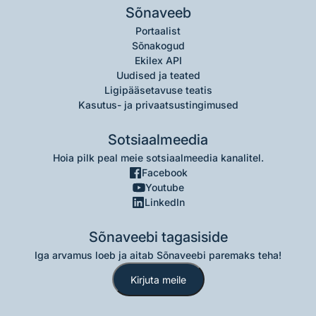
Sõnaveeb
Portaalist
Sõnakogud
Ekilex API
Uudised ja teated
Ligipääsetavuse teatis
Kasutus- ja privaatsustingimused
Sotsiaalmeedia
Hoia pilk peal meie sotsiaalmeedia kanalitel.
Facebook
Youtube
LinkedIn
Sõnaveebi tagasiside
Iga arvamus loeb ja aitab Sõnaveebi paremaks teha!
Kirjuta meile