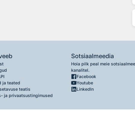
veeb
Sotsiaalmeedia
st
Hoia pilk peal meie sotsiaalme
gud
kanalitel.
API
Facebook
 ja teated
Youtube
setavuse teatis
LinkedIn
- ja privaatsustingimused