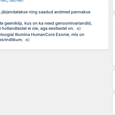
 чип
,
биоч
и
п
A järjendatakse ning saadud andmed pannakse
ste geenikiip, kus on ka need genoomivariandid,
 hollandlastel ei ole, aga eestlastel on.
oloogial Illumina HumanCore Exome, mis on
esrindlikum.