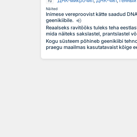
ДНК-микроч
и
п
,
ДНК-чип
,
г
е
нный
ru
Näited
Inimese vereproovist kätte saadud DN
geenikiibile.
Reaalseks ravitööks tuleks teha eestla
mida näiteks sakslastel, prantslastel või
Kogu süsteem põhineb geenikiibi tehn
praegu maailmas kasutatavaist kõige e