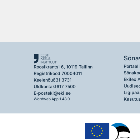
Sõna
Portaali
Roosikrantsi 6, 10119 Tallinn
Sõnako
Registrikood 70004011
Ekilex 
Keelenõu
631 3731
Uudised
Üldkontakt
617 7500
Ligipää
E-post
eki@eki.ee
Kasutus
Wordweb App 1.48.0