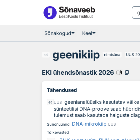
Otsingu juurde
Põhisisu juurde
Sõnakogud
Keel
geenikiip
et
nimisõna
UUS
20
EKI ühendsõnastik 2026
book_ribbon
content_copy
Tähendused
geenianalüüsiks kasutatav väike 
et
UUS
sünteetilisi DNA-proove saab hübridi
tulemust saab kasutada haiguste dia
DNA-mikrokiip
Sünonüümid
UUS
Tõlkevasted