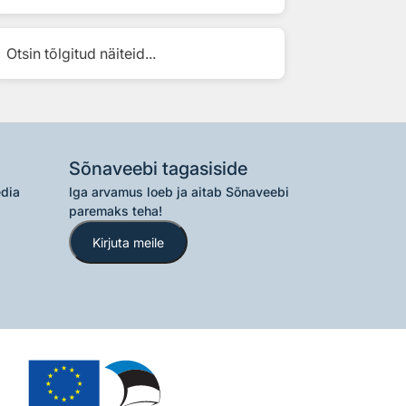
Otsin tõlgitud näiteid...
Sõnaveebi tagasiside
edia
Iga arvamus loeb ja aitab Sõnaveebi
paremaks teha!
Kirjuta meile