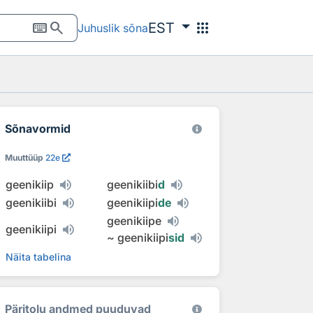
keyboard
search
apps
EST
Juhuslik sõna
Sõnavormid
Muuttüüp
22e
geenikiip
geenikiibi
d
geenikiibi
geenikiipi
de
geenikiipe
geenikiipi
~
geenikiipi
sid
Näita tabelina
Päritolu andmed puuduvad