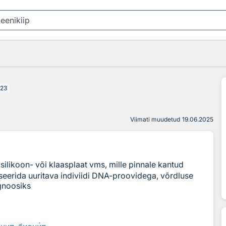
23
Viimati muudetud
19.06.2025
silikoon- või klaasplaat vms, mille pinnale kantud
seerida uuritava indiviidi DNA-proovidega, võrdluse
gnoosiks