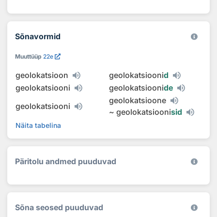
Sõnavormid
Muuttüüp
22e
geolokatsioon
geolokatsiooni
d
geolokatsiooni
geolokatsiooni
de
geolokatsioone
geolokatsiooni
~
geolokatsiooni
sid
Näita tabelina
Päritolu andmed puuduvad
Sõna seosed puuduvad