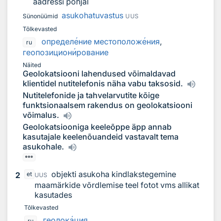
aadressi põhjal
asukohatuvastus
Sünonüümid
UUS
Tõlkevasted
определ
е
ние местополож
е
ния
,
ru
геопозицион
и
рование
Näited
Geolokatsiooni lahendused võimaldavad
klientidel nutitelefonis näha vabu taksosid.
Nutitelefonide ja tahvelarvutite kõige
funktsionaalsem rakendus on geolokatsiooni
võimalus.
Geolokatsiooniga keeleõppe äpp annab
kasutajale keelenõuandeid vastavalt tema
asukohale.
objekti asukoha kindlakstegemine
2
et
UUS
maamärkide võrdlemise teel fotot vms allikat
kasutades
Tõlkevasted
геолок
а
ция
ru