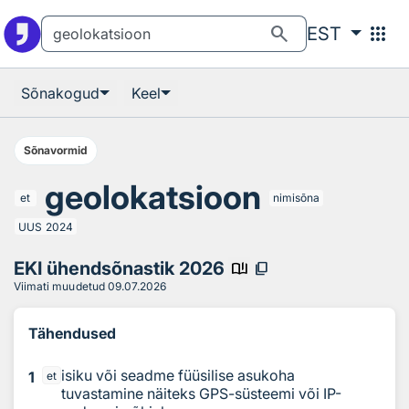
Otsingu juurde
Põhisisu juurde
search
apps
EST
Sõnakogud
Keel
Sõnavormid
geolokatsioon
et
nimisõna
UUS
2024
EKI ühendsõnastik 2026
book_ribbon
content_copy
Viimati muudetud
09.07.2026
Tähendused
isiku või seadme füüsilise asukoha
1
et
tuvastamine näiteks GPS-süsteemi või IP-