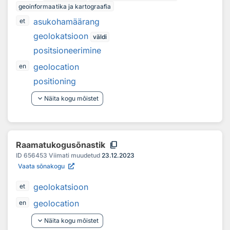
geoinformaatika ja kartograafia
asukohamäärang
et
geolokatsioon
väldi
positsioneerimine
geolocation
en
positioning
keyboard_arrow_down
Näita kogu mõistet
content_copy
Raamatukogusõnastik
ID
656453
Viimati muudetud
23.12.2023
Vaata sõnakogu
geolokatsioon
et
geolocation
en
keyboard_arrow_down
Näita kogu mõistet