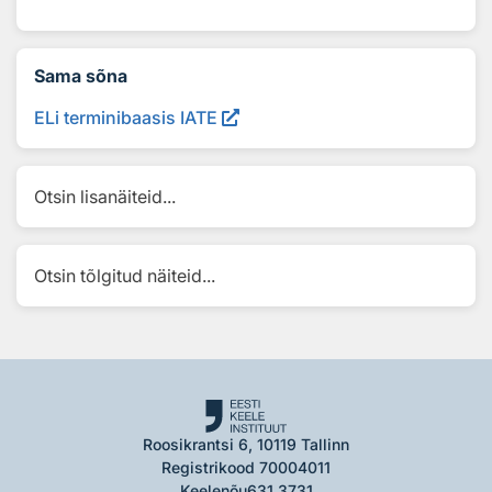
Sama sõna
ELi terminibaasis IATE
Otsin lisanäiteid...
Otsin tõlgitud näiteid...
Roosikrantsi 6, 10119 Tallinn
Registrikood 70004011
Keelenõu
631 3731