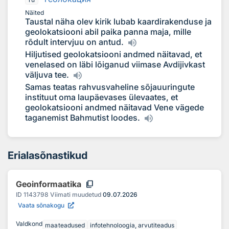
Näited
Taustal näha olev kirik lubab kaardirakenduse ja
geolokatsiooni abil paika panna maja, mille
rõdult intervjuu on antud.
Hiljutised geolokatsiooni andmed näitavad, et
venelased on läbi lõiganud viimase Avdijivkast
väljuva tee.
Samas teatas rahvusvaheline sõjauuringute
instituut oma laupäevases ülevaates, et
geolokatsiooni andmed näitavad Vene vägede
taganemist Bahmutist loodes.
Erialasõnastikud
content_copy
Geoinformaatika
ID
1143798
Viimati muudetud
09.07.2026
Vaata sõnakogu
Valdkond
maateadused
infotehnoloogia, arvutiteadus