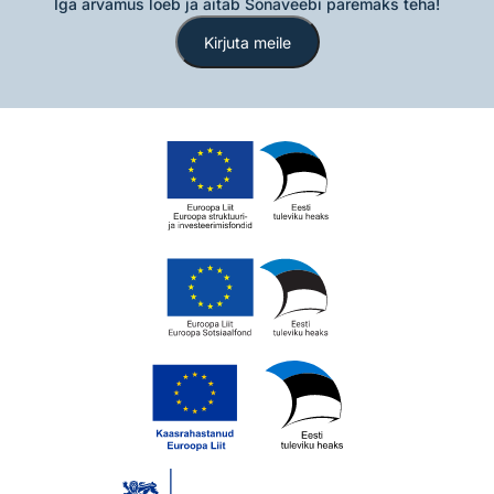
Iga arvamus loeb ja aitab Sõnaveebi paremaks teha!
Kirjuta meile