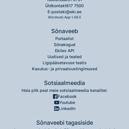
Üldkontakt
617 7500
E-post
eki@eki.ee
Wordweb App 1.48.0
Sõnaveeb
Portaalist
Sõnakogud
Ekilex API
Uudised ja teated
Ligipääsetavuse teatis
Kasutus- ja privaatsustingimused
Sotsiaalmeedia
Hoia pilk peal meie sotsiaalmeedia kanalitel.
Facebook
Youtube
LinkedIn
Sõnaveebi tagasiside