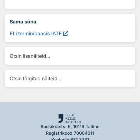
Sama sõna
ELi terminibaasis IATE
Otsin lisanäiteid...
Otsin tõlgitud näiteid...
Roosikrantsi 6, 10119 Tallinn
Registrikood 70004011
Keelenõu
631 3731