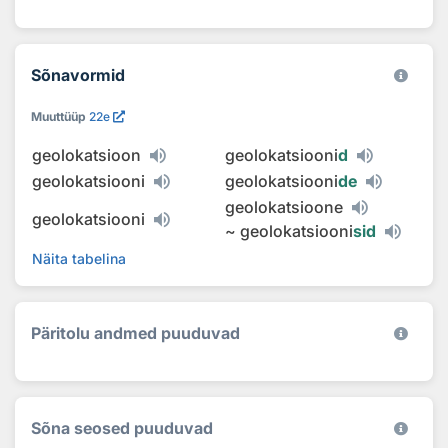
Sõnavormid
Muuttüüp
22e
geolokatsioon
geolokatsiooni
d
geolokatsiooni
geolokatsiooni
de
geolokatsioone
geolokatsiooni
~
geolokatsiooni
sid
Näita tabelina
Päritolu andmed puuduvad
Sõna seosed puuduvad