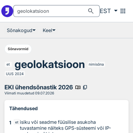
Otsingu juurde
Põhisisu juurde
search
apps
EST
Sõnakogud
Keel
Sõnavormid
geolokatsioon
et
nimisõna
UUS
2024
EKI ühendsõnastik 2026
book_ribbon
content_copy
Viimati muudetud
09.07.2026
Tähendused
isiku või seadme füüsilise asukoha
1
et
tuvastamine näiteks GPS-süsteemi või IP-