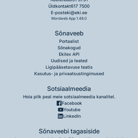
Üldkontakt
617 7500
E-post
eki@eki.ee
Wordweb App 1.48.0
Sõnaveeb
Portaalist
Sõnakogud
Ekilex API
Uudised ja teated
Ligipääsetavuse teatis
Kasutus- ja privaatsustingimused
Sotsiaalmeedia
Hoia pilk peal meie sotsiaalmeedia kanalitel.
Facebook
Youtube
LinkedIn
Sõnaveebi tagasiside