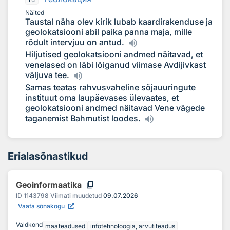
Näited
Taustal näha olev kirik lubab kaardirakenduse ja
geolokatsiooni abil paika panna maja, mille
rõdult intervjuu on antud.
Hiljutised geolokatsiooni andmed näitavad, et
venelased on läbi lõiganud viimase Avdijivkast
väljuva tee.
Samas teatas rahvusvaheline sõjauuringute
instituut oma laupäevases ülevaates, et
geolokatsiooni andmed näitavad Vene vägede
taganemist Bahmutist loodes.
Erialasõnastikud
content_copy
Geoinformaatika
ID
1143798
Viimati muudetud
09.07.2026
Vaata sõnakogu
Valdkond
maateadused
infotehnoloogia, arvutiteadus