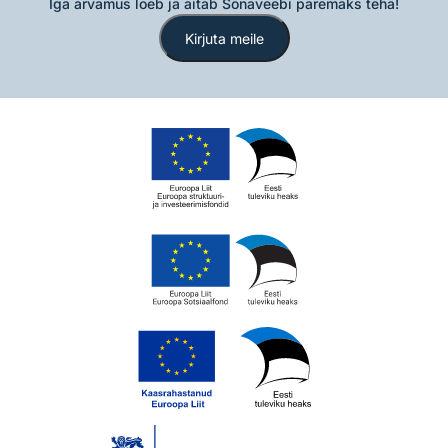
Iga arvamus loeb ja aitab Sõnaveebi paremaks teha!
Kirjuta meile