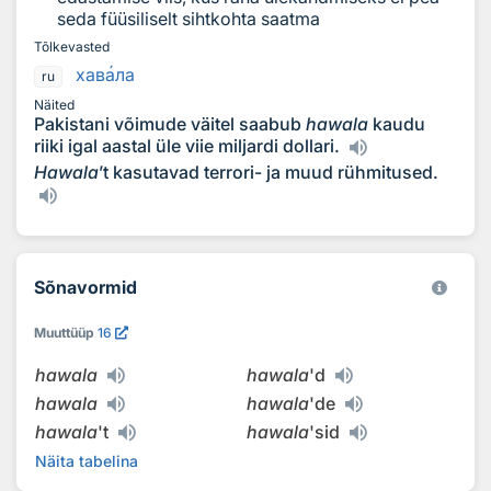
seda füüsiliselt sihtkohta saatma
Tõlkevasted
хав
а
ла
ru
Näited
Pakistani võimude väitel saabub
hawala
kaudu
riiki igal aastal üle viie miljardi dollari.
Hawala
’t kasutavad terrori- ja muud rühmitused.
Sõnavormid
Muuttüüp
16
hawala
hawala
'd
hawala
hawala
'de
hawala
't
hawala
'sid
Näita tabelina