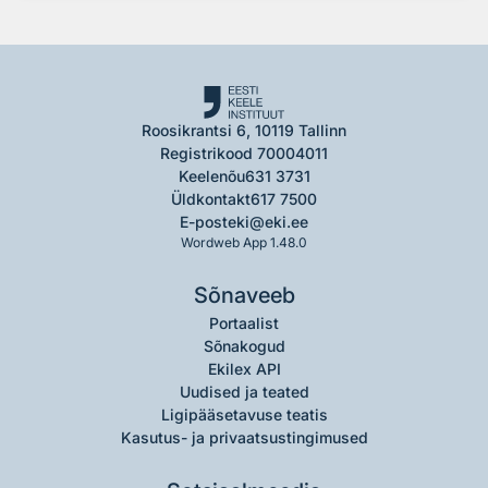
Roosikrantsi 6, 10119 Tallinn
Registrikood 70004011
Keelenõu
631 3731
Üldkontakt
617 7500
E-post
eki@eki.ee
Wordweb App 1.48.0
Sõnaveeb
Portaalist
Sõnakogud
Ekilex API
Uudised ja teated
Ligipääsetavuse teatis
Kasutus- ja privaatsustingimused