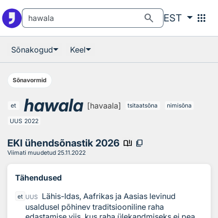
Otsingu juurde
Põhisisu juurde
search
apps
EST
Sõnakogud
Keel
Sõnavormid
hawala
[havaala]
et
tsitaatsõna
nimisõna
UUS
2022
EKI ühendsõnastik 2026
book_ribbon
content_copy
Viimati muudetud
25.11.2022
Tähendused
Lähis-Idas, Aafrikas ja Aasias levinud
et
UUS
usaldusel põhinev traditsiooniline raha
edastamise viis, kus raha ülekandmiseks ei pea