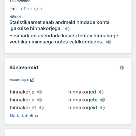
Tõlkevasted
сбор цен
ru
Näited
Statistikaamet saab andmeid hindade kohta
igakuise hinnakorjega.
Eesmärk on asendada käsitsi tehtav hinnakorje
veebikammimisega uutes valdkondades.
Sõnavormid
Muuttüüp
6
hinnakorje
hinnakorje
d
hinnakorje
hinnakorje
te
hinnakorje
t
hinnakorje
id
Näita tabelina