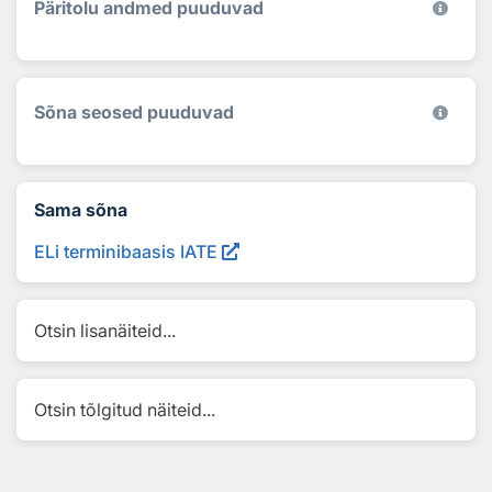
Päritolu andmed puuduvad
Sõna seosed puuduvad
Sama sõna
ELi terminibaasis IATE
Otsin lisanäiteid...
Otsin tõlgitud näiteid...