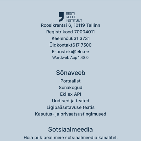
Roosikrantsi 6, 10119 Tallinn
Registrikood 70004011
Keelenõu
631 3731
Üldkontakt
617 7500
E-post
eki@eki.ee
Wordweb App 1.48.0
Sõnaveeb
Portaalist
Sõnakogud
Ekilex API
Uudised ja teated
Ligipääsetavuse teatis
Kasutus- ja privaatsustingimused
Sotsiaalmeedia
Hoia pilk peal meie sotsiaalmeedia kanalitel.