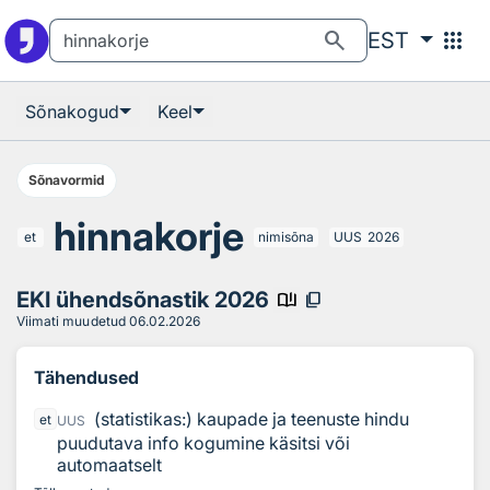
Otsingu juurde
Põhisisu juurde
search
apps
EST
Sõnakogud
Keel
Sõnavormid
hinnakorje
et
nimisõna
UUS
2026
EKI ühendsõnastik 2026
book_ribbon
content_copy
Viimati muudetud
06.02.2026
Tähendused
(statistikas:) kaupade ja teenuste hindu
et
UUS
puudutava info kogumine käsitsi või
automaatselt