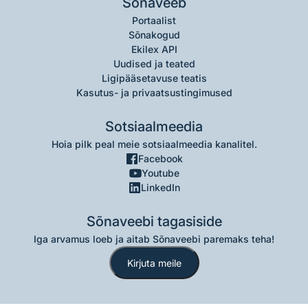
Sõnaveeb
Portaalist
Sõnakogud
Ekilex API
Uudised ja teated
Ligipääsetavuse teatis
Kasutus- ja privaatsustingimused
Sotsiaalmeedia
Hoia pilk peal meie sotsiaalmeedia kanalitel.
Facebook
Youtube
LinkedIn
Sõnaveebi tagasiside
Iga arvamus loeb ja aitab Sõnaveebi paremaks teha!
Kirjuta meile