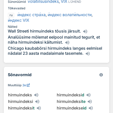
volatiilsusindeks
,
VIX
Sünonüümid
LÜHEND
Tõlkevasted
и
ндекс стр
а
ха
,
и
ндекс волат
и
льности
,
ru
и
ндекс VIX
Näited
Wall Streeti hirmuindeks tõusis järsult.
Analüüsime mõlemat eelpool mainitud tegurit, et
näha hirmuindeksi käitumist.
Chicago kaubabörsi hirmuindeks langes eelmisel
nädalal 23 aasta madalaimale tasemele.
Sõnavormid
Muuttüüp
2e
hirmuindeks
hirmuindeksi
d
hirmuindeksi
hirmuindeksi
te
hirmuindeksi
t
hirmuindekse
id