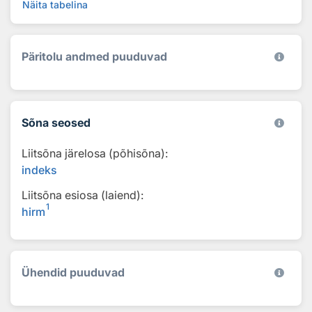
Näita tabelina
Päritolu andmed puuduvad
Sõna seosed
Liitsõna järelosa (põhisõna):
indeks
Liitsõna esiosa (laiend):
1
hirm
Ühendid puuduvad