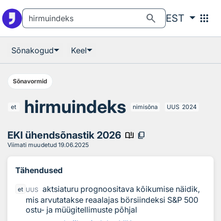
Otsingu juurde
Põhisisu juurde
search
apps
EST
Sõnakogud
Keel
Sõnavormid
hirmuindeks
et
nimisõna
UUS
2024
EKI ühendsõnastik 2026
book_ribbon
content_copy
Viimati muudetud
19.06.2025
Tähendused
aktsiaturu prognoositava kõikumise näidik,
et
UUS
mis arvutatakse reaalajas börsiindeksi S&P 500
ostu- ja müügitellimuste põhjal