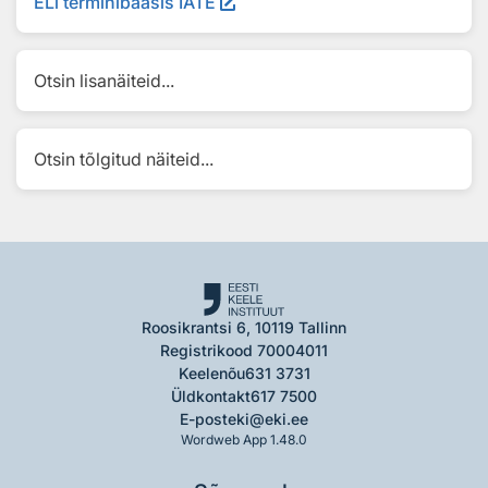
ELi terminibaasis IATE
Otsin lisanäiteid...
Otsin tõlgitud näiteid...
Roosikrantsi 6, 10119 Tallinn
Registrikood 70004011
Keelenõu
631 3731
Üldkontakt
617 7500
E-post
eki@eki.ee
Wordweb App 1.48.0