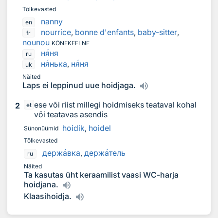
Tõlkevasted
nanny
en
nourrice
,
bonne d'enfants
,
baby-sitter
,
fr
nounou
KÕNEKEELNE
н
я
ня
ru
н
я
нька
,
н
я
ня
uk
Näited
Laps ei leppinud uue hoidjaga.
ese või riist millegi hoidmiseks teataval kohal
2
et
või teatavas asendis
hoidik
,
hoidel
Sünonüümid
Tõlkevasted
держ
а
вка
,
держ
а
тель
ru
Näited
Ta kasutas üht keraamilist vaasi WC-harja
hoidjana.
Klaasihoidja.