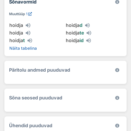
Sõnavormid
Muuttüüp
1
hoidja
hoidja
d
hoidja
hoidja
te
hoidja
t
hoidja
id
Näita tabelina
Päritolu andmed puuduvad
Sõna seosed puuduvad
Ühendid puuduvad