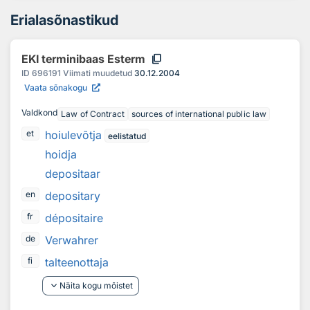
Erialasõnastikud
content_copy
EKI terminibaas Esterm
ID
696191
Viimati muudetud
30.12.2004
Vaata sõnakogu
Valdkond
Law of Contract
sources of international public law
hoiulevõtja
et
eelistatud
hoidja
depositaar
depositary
en
dépositaire
fr
Verwahrer
de
talteenottaja
fi
keyboard_arrow_down
Näita kogu mõistet