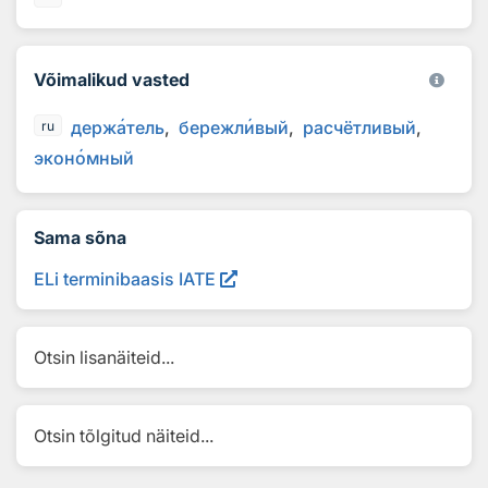
Võimalikud vasted
держ
а
тель
бережл
и
вый
расчётливый
ru
экон
о
мный
Sama sõna
ELi terminibaasis IATE
Otsin lisanäiteid...
Otsin tõlgitud näiteid...