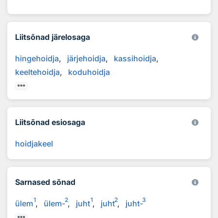
Liitsõnad järelosaga
hingehoidja
järjehoidja
kassihoidja
keeltehoidja
koduhoidja
Liitsõnad esiosaga
hoidjakeel
Sarnased sõnad
1
2
1
2
3
ülem
ülem-
juht
juht
juht-