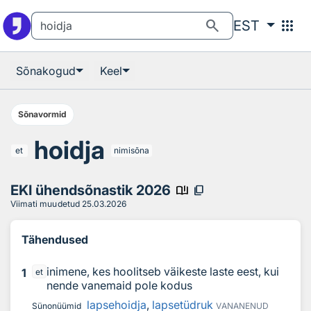
Otsingu juurde
Põhisisu juurde
search
apps
EST
Sõnakogud
Keel
Sõnavormid
hoidja
et
nimisõna
EKI ühendsõnastik 2026
book_ribbon
content_copy
Viimati muudetud
25.03.2026
Tähendused
inimene, kes hoolitseb väikeste laste eest, kui
1
et
nende vanemaid pole kodus
lapsehoidja
,
lapsetüdruk
Sünonüümid
VANANENUD