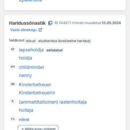
content_copy
Haridussõnastik
ID
744871
Viimati muudetud
13.05.2024
Vaata sõnakogu
Valdkond
isikud
alusharidus (koolieelne haridus)
lapsehoidja
et
eelistatud
hoidja
childminder
en
nanny
Kinderbetreuer
de
Kinderbetreuerin
(ammattitaitoinen) lastenhoitaja
fi
hoitaja
н
я
ня
ru
keyboard_arrow_down
Näita kogu mõistet