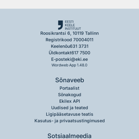
Roosikrantsi 6, 10119 Tallinn
Registrikood 70004011
Keelenõu
631 3731
Üldkontakt
617 7500
E-post
eki@eki.ee
Wordweb App 1.48.0
Sõnaveeb
Portaalist
Sõnakogud
Ekilex API
Uudised ja teated
Ligipääsetavuse teatis
Kasutus- ja privaatsustingimused
Sotsiaalmeedia