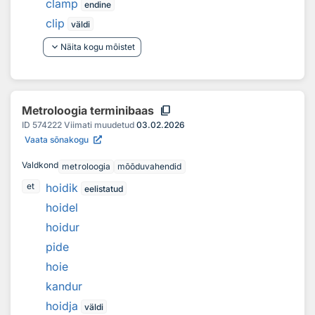
clamp
endine
clip
väldi
keyboard_arrow_down
Näita kogu mõistet
content_copy
Metroloogia terminibaas
ID
574222
Viimati muudetud
03.02.2026
Vaata sõnakogu
Valdkond
metroloogia
mõõduvahendid
hoidik
et
eelistatud
hoidel
hoidur
pide
hoie
kandur
hoidja
väldi