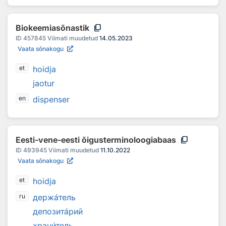
content_copy
Biokeemiasõnastik
ID
457845
Viimati muudetud
14.05.2023
Vaata sõnakogu
hoidja
et
jaotur
dispenser
en
content_copy
Eesti-vene-eesti õigusterminoloogiabaas
ID
493945
Viimati muudetud
11.10.2022
Vaata sõnakogu
hoidja
et
держ
а
тель
ru
депозит
а
рий
хран
и
тель