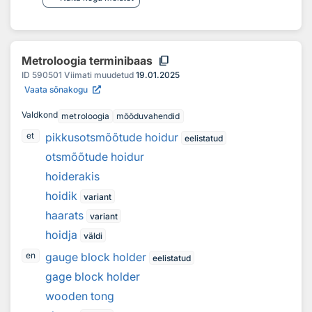
content_copy
Metroloogia terminibaas
ID
590501
Viimati muudetud
19.01.2025
Vaata sõnakogu
Valdkond
metroloogia
mõõduvahendid
pikkusotsmõõtude hoidur
et
eelistatud
otsmõõtude hoidur
hoiderakis
hoidik
variant
haarats
variant
hoidja
väldi
gauge block holder
en
eelistatud
gage block holder
wooden tong