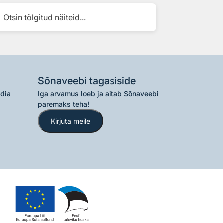
Otsin tõlgitud näiteid...
Sõnaveebi tagasiside
edia
Iga arvamus loeb ja aitab Sõnaveebi
paremaks teha!
Kirjuta meile