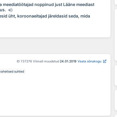
 meediatöötajad noppinud just Lääne meediast
gus.
sid üht, koroonaeitajad järeldasid seda, mida
ID
737276
Viimati muudetud
24.01.2019
Vaata sõnakogu
svahelised suhted