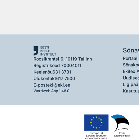
Sõna
Portaali
Roosikrantsi 6, 10119 Tallinn
Sõnako
Registrikood 70004011
Ekilex 
Keelenõu
631 3731
Uudised
Üldkontakt
617 7500
Ligipää
E-post
eki@eki.ee
Kasutus
Wordweb App 1.48.0