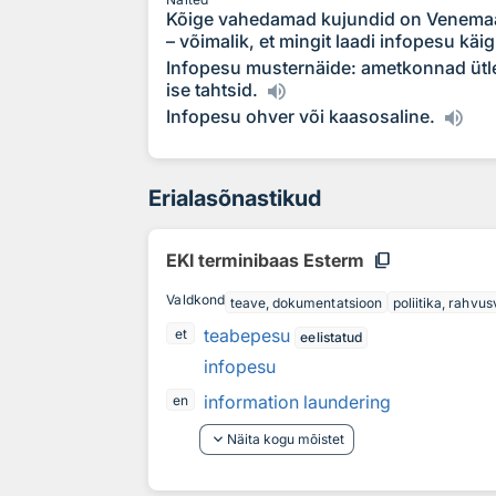
Kõige vahedamad kujundid on Venemaa
– võimalik, et mingit laadi infopesu käi
Infopesu musternäide: ametkonnad ütle
ise tahtsid.
Infopesu ohver või kaasosaline.
Erialasõnastikud
content_copy
EKI terminibaas Esterm
Valdkond
teave, dokumentatsioon
poliitika, rahvu
teabepesu
et
eelistatud
infopesu
information laundering
en
keyboard_arrow_down
Näita kogu mõistet