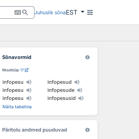
keyboard
search
apps
EST
Juhuslik sõna
Sõnavormid
Muuttüüp
17
infopesu
infopesud
infopesu
infopesude
infopesu
infopesusid
Näita tabelina
Päritolu andmed puuduvad