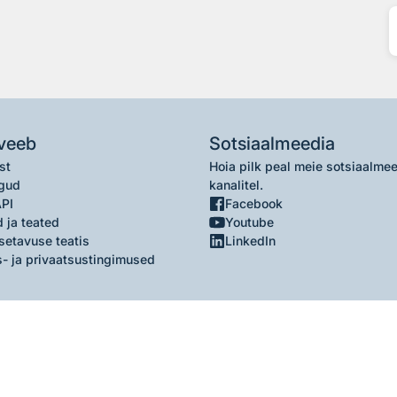
veeb
Sotsiaalmeedia
st
Hoia pilk peal meie sotsiaalme
gud
kanalitel.
API
Facebook
 ja teated
Youtube
setavuse teatis
LinkedIn
- ja privaatsustingimused