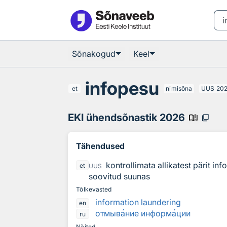
Otsingu juurde
Põhisisu juurde
Sõnakogud
Keel
infopesu
et
nimisõna
UUS
20
EKI ühendsõnastik 2026
book_ribbon
content_copy
Tähendused
kontrollimata allikatest pärit in
et
UUS
soovitud suunas
Tõlkevasted
information laundering
en
отмыв
а
ние информ
а
ции
ru
Näited