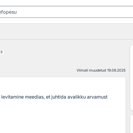
23
Viimati muudetud
19.06.2025
fo levitamine meedias, et juhtida avalikku arvamust