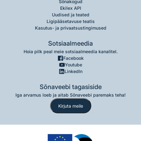
Sõnakogud
Ekilex API
Uudised ja teated
Ligipääsetavuse teatis
Kasutus- ja privaatsustingimused
Sotsiaalmeedia
Hoia pilk peal meie sotsiaalmeedia kanalitel.
Facebook
Youtube
LinkedIn
Sõnaveebi tagasiside
Iga arvamus loeb ja aitab Sõnaveebi paremaks teha!
Kirjuta meile