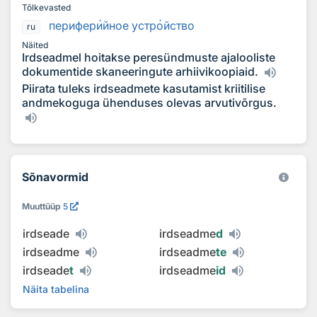
Tõlkevasted
перифер
и
йное устр
о
йство
ru
Näited
Irdseadmel hoitakse peresündmuste ajalooliste
dokumentide skaneeringute arhiivikoopiaid.
Piirata tuleks irdseadmete kasutamist kriitilise
andmekoguga ühenduses olevas arvutivõrgus.
Sõnavormid
Muuttüüp
5
irdseade
irdseadme
d
irdseadme
irdseadme
te
irdseade
t
irdseadme
id
Näita tabelina