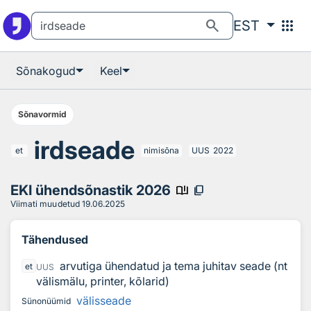
Otsingu juurde
Põhisisu juurde
search
apps
EST
Sõnakogud
Keel
Sõnavormid
irdseade
et
nimisõna
UUS
2022
EKI ühendsõnastik 2026
book_ribbon
content_copy
Viimati muudetud
19.06.2025
Tähendused
arvutiga ühendatud ja tema juhitav seade (nt
et
UUS
välismälu, printer, kõlarid)
välisseade
Sünonüümid