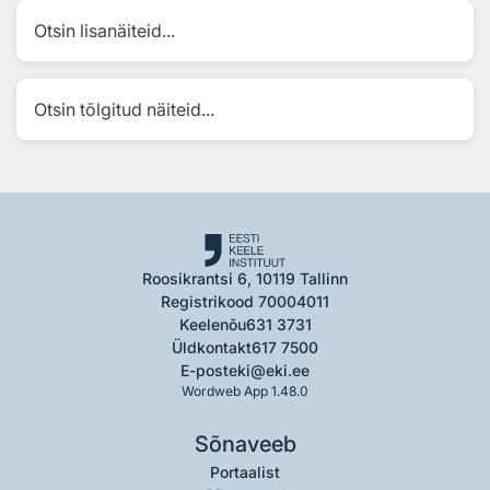
Otsin lisanäiteid...
Otsin tõlgitud näiteid...
Roosikrantsi 6, 10119 Tallinn
Registrikood 70004011
Keelenõu
631 3731
Üldkontakt
617 7500
E-post
eki@eki.ee
Wordweb App 1.48.0
Sõnaveeb
Portaalist