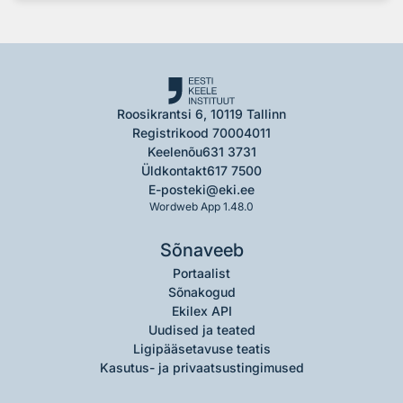
Roosikrantsi 6, 10119 Tallinn
Registrikood 70004011
Keelenõu
631 3731
Üldkontakt
617 7500
E-post
eki@eki.ee
Wordweb App 1.48.0
Sõnaveeb
Portaalist
Sõnakogud
Ekilex API
Uudised ja teated
Ligipääsetavuse teatis
Kasutus- ja privaatsustingimused