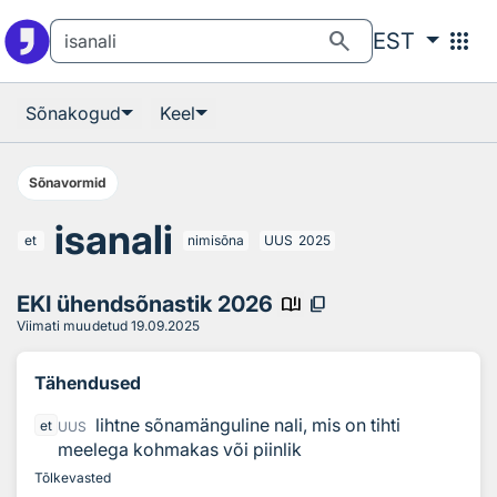
Otsingu juurde
Põhisisu juurde
search
apps
EST
Sõnakogud
Keel
Sõnavormid
isanali
et
nimisõna
UUS
2025
EKI ühendsõnastik 2026
book_ribbon
content_copy
Viimati muudetud
19.09.2025
Tähendused
lihtne sõnamänguline nali, mis on tihti
et
UUS
meelega kohmakas või piinlik
Tõlkevasted