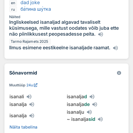
dad joke
en
б
а
тина ш
у
тка
ru
Näited
Ingliskeelsed isanaljad algavad tavaliselt
küsimusega, mille vastust oodates võib juba ette
näo piinlikkusest peopesadesse peita.
Tarmo Rajamets 2025
Ilmus esimene eestikeelne isanaljade raamat.
Sõnavormid
Muuttüüp
24u
isanali
isanalja
d
isanalja
isanalja
de
isanalju
isanalja
~
isanalja
sid
Näita tabelina