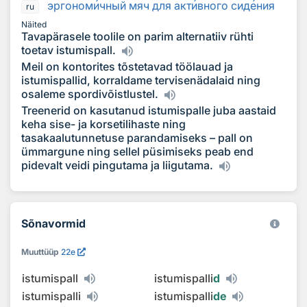
эргоном
и
чный мяч для акт
и
вного сид
е
ния
ru
Näited
Tavapärasele toolile on parim alternatiiv rühti
toetav istumispall.
Meil on kontorites tõstetavad töölauad ja
istumispallid, korraldame tervisenädalaid ning
osaleme spordivõistlustel.
Treenerid on kasutanud istumispalle juba aastaid
keha sise- ja korsetilihaste ning
tasakaalutunnetuse parandamiseks – pall on
ümmargune ning sellel püsimiseks peab end
pidevalt veidi pingutama ja liigutama.
Sõnavormid
Muuttüüp
22e
istumispall
istumispalli
d
istumispalli
istumispalli
de