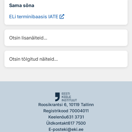
Sama sõna
ELi terminibaasis IATE
Otsin lisanäiteid...
Otsin tõlgitud näiteid...
Roosikrantsi 6, 10119 Tallinn
Registrikood 70004011
Keelenõu
631 3731
Üldkontakt
617 7500
E-post
eki@eki.ee