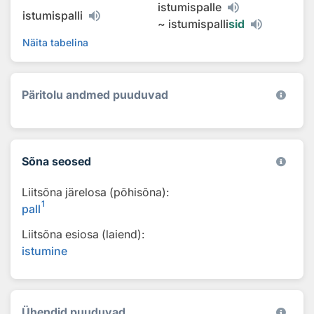
istumispalle
istumispalli
~
istumispalli
sid
Näita tabelina
Päritolu andmed puuduvad
Sõna seosed
Liitsõna järelosa (põhisõna):
1
pall
Liitsõna esiosa (laiend):
istumine
Ühendid puuduvad