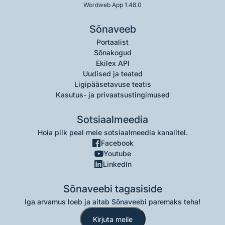
Wordweb App 1.48.0
Sõnaveeb
Portaalist
Sõnakogud
Ekilex API
Uudised ja teated
Ligipääsetavuse teatis
Kasutus- ja privaatsustingimused
Sotsiaalmeedia
Hoia pilk peal meie sotsiaalmeedia kanalitel.
Facebook
Youtube
LinkedIn
Sõnaveebi tagasiside
Iga arvamus loeb ja aitab Sõnaveebi paremaks teha!
Kirjuta meile