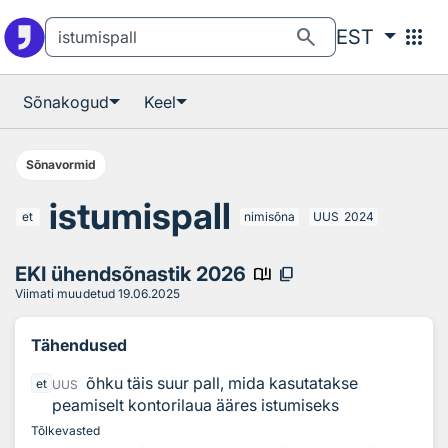
Otsingu juurde
Põhisisu juurde
search
apps
EST
Sõnakogud
Keel
Sõnavormid
istumispall
et
nimisõna
UUS
2024
EKI ühendsõnastik 2026
book_ribbon
content_copy
Viimati muudetud
19.06.2025
Tähendused
õhku täis suur pall, mida kasutatakse
et
UUS
peamiselt kontorilaua ääres istumiseks
Tõlkevasted