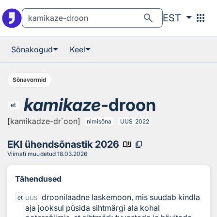
Otsingu juurde
Põhisisu juurde
search
apps
EST
Sõnakogud
Keel
Sõnavormid
kamikaze
-droon
et
[kamikadze-dr`oon]
nimisõna
UUS
2022
EKI ühendsõnastik 2026
book_ribbon
content_copy
Viimati muudetud
18.03.2026
Tähendused
droonilaadne laskemoon, mis suudab kindla
et
UUS
aja jooksul püsida sihtmärgi ala kohal