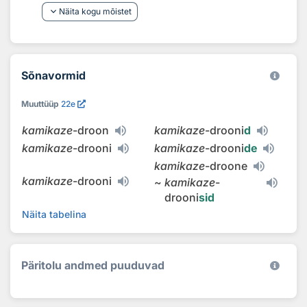
keyboard_arrow_down
Näita kogu mõistet
Sõnavormid
Muuttüüp
22e
kamikaze
-droon
kamikaze
-drooni
d
kamikaze
-drooni
kamikaze
-drooni
de
kamikaze
-droone
kamikaze
-drooni
~
kamikaze
-
drooni
sid
Näita tabelina
Päritolu andmed puuduvad