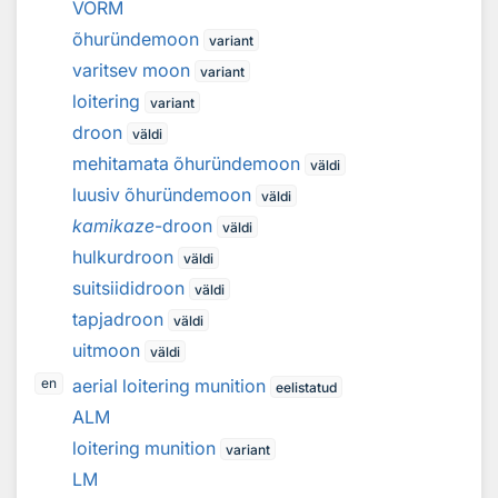
VÕRM
õhuründemoon
variant
varitsev moon
variant
loitering
variant
droon
väldi
mehitamata õhuründemoon
väldi
luusiv õhuründemoon
väldi
kamikaze
-droon
väldi
hulkurdroon
väldi
suitsiididroon
väldi
tapjadroon
väldi
uitmoon
väldi
aerial loitering munition
en
eelistatud
ALM
loitering munition
variant
LM