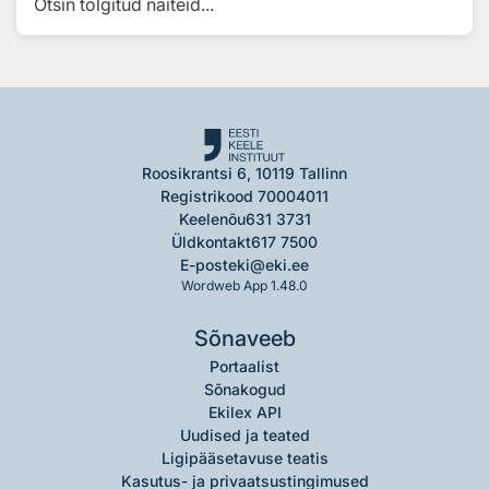
Otsin tõlgitud näiteid...
Roosikrantsi 6, 10119 Tallinn
Registrikood 70004011
Keelenõu
631 3731
Üldkontakt
617 7500
E-post
eki@eki.ee
Wordweb App 1.48.0
Sõnaveeb
Portaalist
Sõnakogud
Ekilex API
Uudised ja teated
Ligipääsetavuse teatis
Kasutus- ja privaatsustingimused