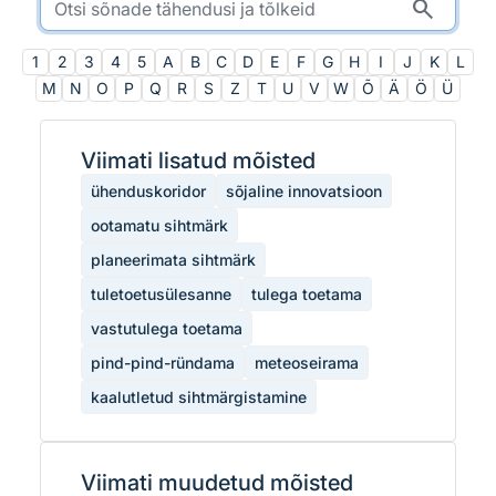
search
1
2
3
4
5
A
B
C
D
E
F
G
H
I
J
K
L
M
N
O
P
Q
R
S
Z
T
U
V
W
Õ
Ä
Ö
Ü
Viimati lisatud mõisted
ühenduskoridor
sõjaline innovatsioon
ootamatu sihtmärk
planeerimata sihtmärk
tuletoetusülesanne
tulega toetama
vastutulega toetama
pind-pind-ründama
meteoseirama
kaalutletud sihtmärgistamine
Viimati muudetud mõisted