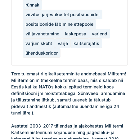
rünnak
viivitus järjestikustel positsioonidel
positsioonide läbimine ettepoole
väljavahetamine
laskepesa
varjend
varjumiskoht
varje
kaitserajatis
ühenduskoridor
Tere tulemast riigikaitseterminite andmebaasi Militerm! 
Militerm on mitmekeelne terminibaas, mis sisaldab nii 
Eestis kui ka NATOs kokkulepitud termineid koos 
definitsiooni jm mõisteteabega. Sõnaveebi arendamine 
ja täiustamine jätkub, samuti uueneb ja täiustub 
pidevalt andmestik (automaatne uuendamine iga 24 
tunni järel). 

Aastatel 2003–2017 täiendas ja ajakohastas Militermi 
Kaitseministeeriumi sõjanduse ning julgeoleku- ja 
kaitsepoliitika terminoloogiakomisjon. Aastast 2018 