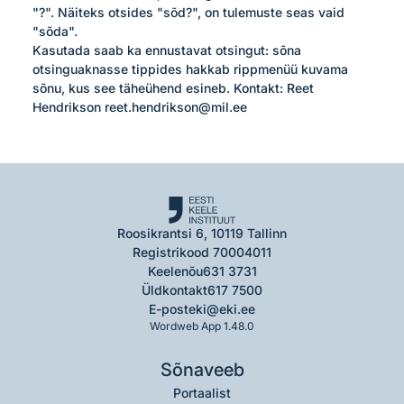
"?". Näiteks otsides "sõd?", on tulemuste seas vaid 
"sõda". 

Kasutada saab ka ennustavat otsingut: sõna 
otsinguaknasse tippides hakkab rippmenüü kuvama 
sõnu, kus see täheühend esineb. Kontakt: Reet 
Hendrikson reet.hendrikson@mil.ee
Roosikrantsi 6, 10119 Tallinn
Registrikood 70004011
Keelenõu
631 3731
Üldkontakt
617 7500
E-post
eki@eki.ee
Wordweb App 1.48.0
Sõnaveeb
Portaalist