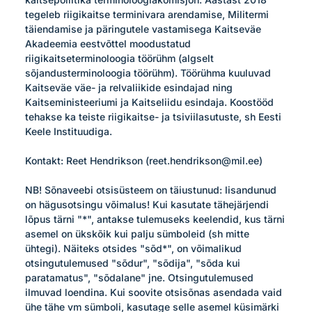
tegeleb riigikaitse terminivara arendamise, Militermi 
täiendamise ja päringutele vastamisega Kaitseväe 
Akadeemia eestvõttel moodustatud 
riigikaitseterminoloogia töörühm (algselt 
sõjandusterminoloogia töörühm). Töörühma kuuluvad 
Kaitseväe väe- ja relvaliikide esindajad ning 
Kaitseministeeriumi ja Kaitseliidu esindaja. Koostööd 
tehakse ka teiste riigikaitse- ja tsiviilasutuste, sh Eesti 
Keele Instituudiga.

Kontakt: Reet Hendrikson (reet.hendrikson@mil.ee)

NB! Sõnaveebi otsisüsteem on täiustunud: lisandunud 
on hägusotsingu võimalus! Kui kasutate tähejärjendi 
lõpus tärni "*", antakse tulemuseks keelendid, kus tärni 
asemel on ükskõik kui palju sümboleid (sh mitte 
ühtegi). Näiteks otsides "sõd*", on võimalikud 
otsingutulemused "sõdur", "sõdija", "sõda kui 
paratamatus", "sõdalane" jne. Otsingutulemused 
ilmuvad loendina. Kui soovite otsisõnas asendada vaid 
ühe tähe vm sümboli, kasutage selle asemel küsimärki 