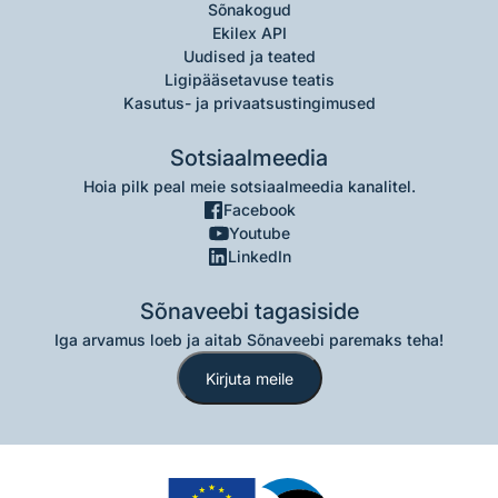
Sõnakogud
Ekilex API
Uudised ja teated
Ligipääsetavuse teatis
Kasutus- ja privaatsustingimused
Sotsiaalmeedia
Hoia pilk peal meie sotsiaalmeedia kanalitel.
Facebook
Youtube
LinkedIn
Sõnaveebi tagasiside
Iga arvamus loeb ja aitab Sõnaveebi paremaks teha!
Kirjuta meile