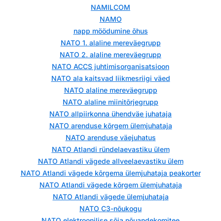
NAMILCOM
NAMO
napp möödumine õhus
NATO 1. alaline mereväegrupp
NATO 2. alaline mereväegrupp
NATO ACCS juhtimisorganisatsioon
NATO ala kaitsvad liikmesriigi väed
NATO alaline mereväegrupp
NATO alaline miinitõrjegrupp
NATO allpiirkonna ühendväe juhataja
NATO arenduse kõrgem ülemjuhataja
NATO arenduse väejuhatus
NATO Atlandi ründelaevastiku ülem
NATO Atlandi vägede allveelaevastiku ülem
NATO Atlandi vägede kõrgema ülemjuhataja peakorter
NATO Atlandi vägede kõrgem ülemjuhataja
NATO Atlandi vägede ülemjuhataja
NATO C3-nõukogu
NATO elektroonilise sõja nõuandekomitee