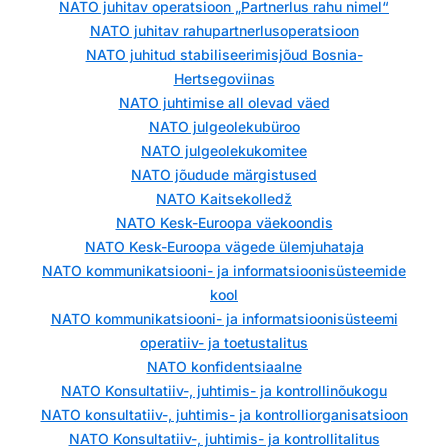
NATO juhitav operatsioon „Partnerlus rahu nimel“
NATO juhitav rahupartnerlusoperatsioon
NATO juhitud stabiliseerimisjõud Bosnia-
Hertsegoviinas
NATO juhtimise all olevad väed
NATO julgeolekubüroo
NATO julgeolekukomitee
NATO jõudude märgistused
NATO Kaitsekolledž
NATO Kesk-Euroopa väekoondis
NATO Kesk-Euroopa vägede ülemjuhataja
NATO kommunikatsiooni- ja informatsioonisüsteemide
kool
NATO kommunikatsiooni- ja informatsioonisüsteemi
operatiiv- ja toetustalitus
NATO konfidentsiaalne
NATO Konsultatiiv-, juhtimis- ja kontrollinõukogu
NATO konsultatiiv-, juhtimis- ja kontrolliorganisatsioon
NATO Konsultatiiv-, juhtimis- ja kontrollitalitus