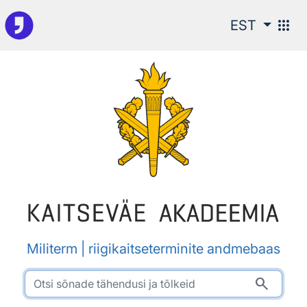
Otsingu juurde
apps
EST
Militerm | riigikaitseterminite andmebaas
search