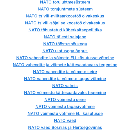
NATO torujuhtmesüsteem
NATO torujuhtmete süsteem
NATO tsiviil-militaarkoostöö oivakeskus
NATO tsiviil-sõjalise koostöö oivakeskus
NATO tõhustatud küberkaitsepoliitika
NATO täiesti salajane
NATO tööstusnõukogu
NATO ulatusega õppus
NATO vahendite ja võimete ELi käsutusse võtmine
NATO vahendite ja võimete kättesaadavaks tegemine
NATO vahendite ja võimete seire
NATO vahendite ja võimete tagasivõtmine
NATO valmis
NATO võimestu kättesaadavaks tegemine
NATO võimestu seire
NATO võimestu tagasivõtmine
NATO võimestu võtmine ELi käsutusse
NATO väed
NATO väed Bosnias ja Hertsegoviinas