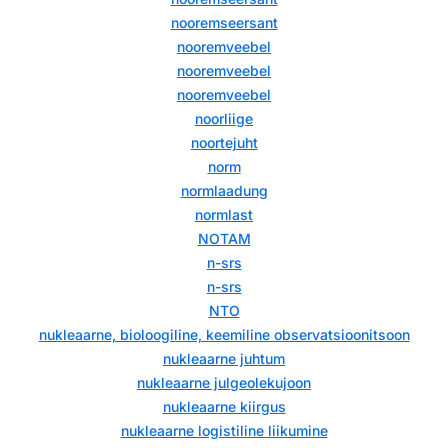
nooremseersant
nooremveebel
nooremveebel
nooremveebel
noorliige
noortejuht
norm
normlaadung
normlast
NOTAM
n-srs
n-srs
NTO
nukleaarne, bioloogiline, keemiline observatsioonitsoon
nukleaarne juhtum
nukleaarne julgeolekujoon
nukleaarne kiirgus
nukleaarne logistiline liikumine