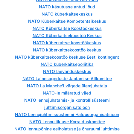
NATO käsutusse antud jõud
NATO küberkaitsekeskus
NATO Küberkaitse Kompetentsikeskus
NATO Küberkaitse Koostöökeskus
NATO Küberkaitsekoostöö Keskus
NATO küberkaitse koostöökeskus
NATO küberkaitsekoostöö keskus
NATO küberkaitsekoostöö keskuse Eesti kontingent
NATO küberkaitsepoliitika
NATO laevanduskeskus
NATO Lainesageduste Jaotamise Allkomitee
NATO La Manche'i vägede ülemjuhataja
NATO-le määratud väed
NATO lennujuhatamis- ja kontrollisüsteemi
juhtimisorganisatsioon
NATO Lennujuhtimissüsteemi Haldusorganisatsioon
NATO Lennuliikluse Korralduskomitee
NATO lennupõhine eelhoiatuse ja õhuruumi juhtimise