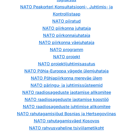
NATO Peakorteri Konsultatsiooni-, Juhtimis- ja
Kontrollistaap
NATO piiratud
NATO piirkonna juhataja
NATO piirkonnajuhataja
NATO piirkonna väejuhataja
NATO programm
NATO projekt
NATO projektijuhtimisasutus
NATO Põhja-Euroopa vägede ülemjuhataja
NATO Põhjapiirkonna mereväe ülem
NATO päringu- ja juhtimissüsteemid
NATO raadiosageduste jaotamise allkomitee
NATO raadiosageduste jaotamise koostöö
NATO raadiosageduste juhtimise allkomitee
NATO rahutagamisjõud Bosnias ja Hertsegoviinas
NATO rahutagamisväed Kosovos
NATO rahvusvaheline tsiviilametikoht