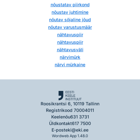
nõustatav piirkond
nõustav juhtimine
nõutav sõjaline jõud
nõutav varustusmäär
nähtavuspiir
nähtavuspiir
nähtavusväli
närvimürk
närvi mürkaine
Roosikrantsi 6, 10119 Tallinn
Registrikood 70004011
Keelenõu
631 3731
Üldkontakt
617 7500
E-post
eki@eki.ee
Wordweb App 1.48.0