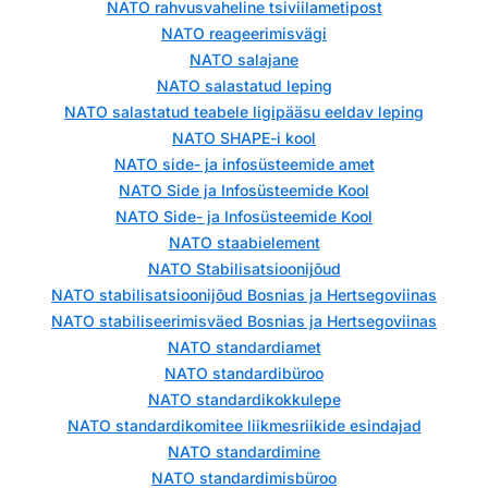
NATO rahvusvaheline tsiviilametipost
NATO reageerimisvägi
NATO salajane
NATO salastatud leping
NATO salastatud teabele ligipääsu eeldav leping
NATO SHAPE-i kool
NATO side- ja infosüsteemide amet
NATO Side ja Infosüsteemide Kool
NATO Side- ja Infosüsteemide Kool
NATO staabielement
NATO Stabilisatsioonijõud
NATO stabilisatsioonijõud Bosnias ja Hertsegoviinas
NATO stabiliseerimisväed Bosnias ja Hertsegoviinas
NATO standardiamet
NATO standardibüroo
NATO standardikokkulepe
NATO standardikomitee liikmesriikide esindajad
NATO standardimine
NATO standardimisbüroo