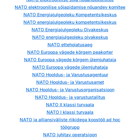
NATO elektroonilise sõjapidamise nõuandev komitee
NATO Energiajulgeoleku Kompetentsikeskus
NATO energiajulgeoleku kompetentsikeskus
NATO Energiajulgeoleku Oivakeskus
NATO energiajulgeoleku oivakeskus
NATO ettehoiatusaeg
NATO Euroopa vägede kõrgem peakorter
NATO Euroopa vägede kõrgem ülemjuhataja
NATO Euroopa vägede ülemjuhataja
NATO Hooldus- ja Varustusagentuur
NATO Hooldus- ja Varustusamet
NATO Hooldus- ja Varustusorganisatsioon
NATO Hooldus- ja varustustalitus
NATO II klassi turvaala
NATO I klassi turvaala
NATO ja alliansiväliste riikidega koostöö ad hoc
töögrupp
NATO juhitav operatsioon