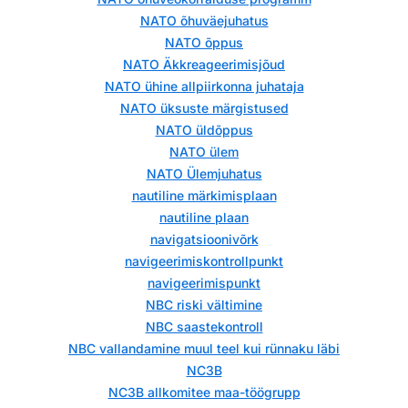
NATO õhuväejuhatus
NATO õppus
NATO Äkkreageerimisjõud
NATO ühine allpiirkonna juhataja
NATO üksuste märgistused
NATO üldõppus
NATO ülem
NATO Ülemjuhatus
nautiline märkimisplaan
nautiline plaan
navigatsioonivõrk
navigeerimiskontrollpunkt
navigeerimispunkt
NBC riski vältimine
NBC saastekontroll
NBC vallandamine muul teel kui rünnaku läbi
NC3B
NC3B allkomitee maa-töögrupp