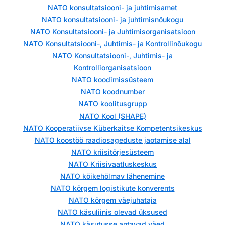
NATO konsultatsiooni- ja juhtimisamet
NATO konsultatsiooni- ja juhtimisnõukogu
NATO Konsultatsiooni- ja Juhtimisorganisatsioon
NATO Konsultatsiooni-, Juhtimis- ja Kontrollinõukogu
NATO Konsultatsiooni-, Juhtimis- ja
Kontrolliorganisatsioon
NATO koodimissüsteem
NATO koodnumber
NATO koolitusgrupp
NATO Kool (SHAPE)
NATO Kooperatiivse Küberkaitse Kompetentsikeskus
NATO koostöö raadiosageduste jaotamise alal
NATO kriisitõrjesüsteem
NATO Kriisivaatluskeskus
NATO kõikehõlmav lähenemine
NATO kõrgem logistikute konverents
NATO kõrgem väejuhataja
NATO käsuliinis olevad üksused
NATO käsutusse antavad väed