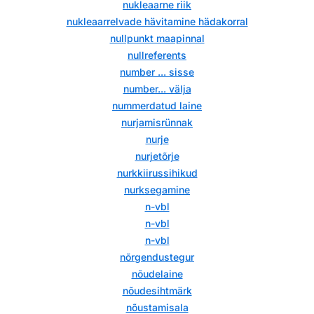
nukleaarne riik
nukleaarrelvade hävitamine hädakorral
nullpunkt maapinnal
nullreferents
number ... sisse
number... välja
nummerdatud laine
nurjamisrünnak
nurje
nurjetõrje
nurkkiirussihikud
nurksegamine
n-vbl
n-vbl
n-vbl
nõrgendustegur
nõudelaine
nõudesihtmärk
nõustamisala