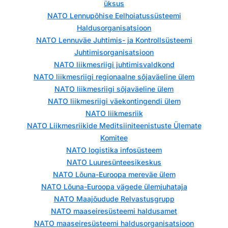
üksus
NATO Lennupõhise Eelhoiatussüsteemi
Haldusorganisatsioon
NATO Lennuväe Juhtimis- ja Kontrollsüsteemi
Juhtimisorganisatsioon
NATO liikmesriigi juhtimisvaldkond
NATO liikmesriigi regionaalne sõjaväeline ülem
NATO liikmesriigi sõjaväeline ülem
NATO liikmesriigi väekontingendi ülem
NATO liikmesriik
NATO Liikmesriikide Meditsiiniteenistuste Ülemate
Komitee
NATO logistika infosüsteem
NATO Luuresünteesikeskus
NATO Lõuna-Euroopa mereväe ülem
NATO Lõuna-Euroopa vägede ülemjuhataja
NATO Maajõudude Relvastusgrupp
NATO maaseiresüsteemi haldusamet
NATO maaseiresüsteemi haldusorganisatsioon