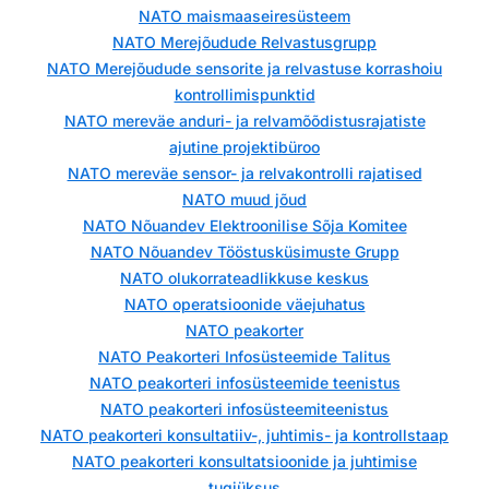
NATO maismaaseiresüsteem
NATO Merejõudude Relvastusgrupp
NATO Merejõudude sensorite ja relvastuse korrashoiu
kontrollimispunktid
NATO mereväe anduri- ja relvamõõdistusrajatiste
ajutine projektibüroo
NATO mereväe sensor- ja relvakontrolli rajatised
NATO muud jõud
NATO Nõuandev Elektroonilise Sõja Komitee
NATO Nõuandev Tööstusküsimuste Grupp
NATO olukorrateadlikkuse keskus
NATO operatsioonide väejuhatus
NATO peakorter
NATO Peakorteri Infosüsteemide Talitus
NATO peakorteri infosüsteemide teenistus
NATO peakorteri infosüsteemiteenistus
NATO peakorteri konsultatiiv-, juhtimis- ja kontrollstaap
NATO peakorteri konsultatsioonide ja juhtimise
tugiüksus