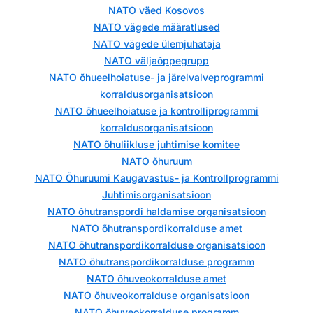
NATO väed Kosovos
NATO vägede määratlused
NATO vägede ülemjuhataja
NATO väljaõppegrupp
NATO õhueelhoiatuse- ja järelvalveprogrammi
korraldusorganisatsioon
NATO õhueelhoiatuse ja kontrolliprogrammi
korraldusorganisatsioon
NATO õhuliikluse juhtimise komitee
NATO õhuruum
NATO Õhuruumi Kaugavastus- ja Kontrollprogrammi
Juhtimisorganisatsioon
NATO õhutranspordi haldamise organisatsioon
NATO õhutranspordikorralduse amet
NATO õhutranspordikorralduse organisatsioon
NATO õhutranspordikorralduse programm
NATO õhuveokorralduse amet
NATO õhuveokorralduse organisatsioon
NATO õhuveokorralduse programm