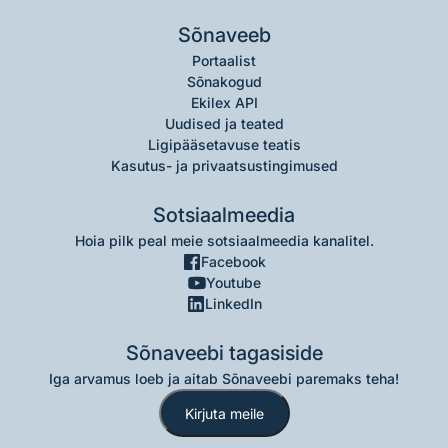
Sõnaveeb
Portaalist
Sõnakogud
Ekilex API
Uudised ja teated
Ligipääsetavuse teatis
Kasutus- ja privaatsustingimused
Sotsiaalmeedia
Hoia pilk peal meie sotsiaalmeedia kanalitel.
Facebook
Youtube
LinkedIn
Sõnaveebi tagasiside
Iga arvamus loeb ja aitab Sõnaveebi paremaks teha!
Kirjuta meile