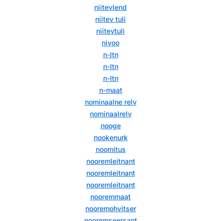
niitevlend
niitev tuli
niitevtuli
nivoo
n-ltn
n-ltn
n-ltn
n-maat
nominaalne relv
nominaalrelv
nooge
nookenurk
noomitus
nooremleitnant
nooremleitnant
nooremleitnant
nooremmaat
nooremohvitser
nooremseersant