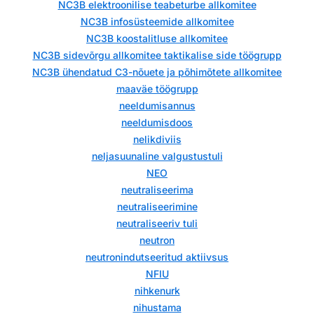
NC3B elektroonilise teabeturbe allkomitee
NC3B infosüsteemide allkomitee
NC3B koostalitluse allkomitee
NC3B sidevõrgu allkomitee taktikalise side töögrupp
NC3B ühendatud C3-nõuete ja põhimõtete allkomitee
maaväe töögrupp
neeldumisannus
neeldumisdoos
nelikdiviis
neljasuunaline valgustustuli
NEO
neutraliseerima
neutraliseerimine
neutraliseeriv tuli
neutron
neutronindutseeritud aktiivsus
NFIU
nihkenurk
nihustama