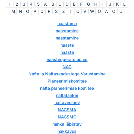
1
2
3
4
5
A
B
C
D
E
F
G
H
I
J
K
L
M
N
O
P
Q
R
S
Z
T
U
V
W
Õ
Ä
Ö
Ü
naastama
naastamine
naastamine
naaste
naaste
naasteoperatsioonid
NAC
Nafta ja Naftasaadustega Varustamise
Planeerimiskomitee
nafta planeerimise komitee
naftatanker
naftaveolaev
NAGSMA
NAGSMO
nahka läbistav
nakkavus