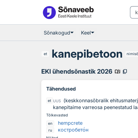
Otsingu juurde
Põhisisu juurde
Sõnakogud
Keel
kanepibetoon
et
nimis
EKI ühendsõnastik 2026
book_ribbon
content_copy
Tähendused
(keskkonnasõbralik ehitusmaterja
et
UUS
kanepitaime varreosa peenestatud laa
Tõlkevasted
hempcrete
en
костробет
о
н
ru
Näited