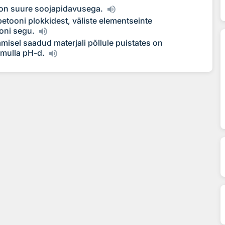
 on suure soojapidavusega.
ooni plokkidest, väliste elementseinte
oni segu.
isel saadud materjali põllule puistates on
e mulla pH-d.