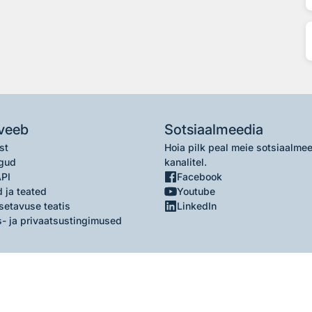
veeb
Sotsiaalmeedia
st
Hoia pilk peal meie sotsiaalme
gud
kanalitel.
API
Facebook
 ja teated
Youtube
setavuse teatis
LinkedIn
- ja privaatsustingimused