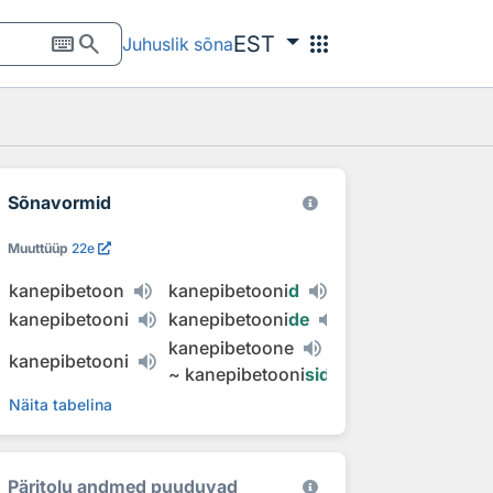
keyboard
search
apps
EST
Juhuslik sõna
Sõnavormid
Muuttüüp
22e
kanepibetoon
kanepibetooni
d
kanepibetooni
kanepibetooni
de
kanepibetoone
kanepibetooni
~
kanepibetooni
sid
Näita tabelina
Päritolu andmed puuduvad