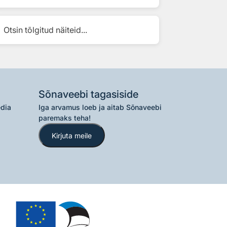
Otsin tõlgitud näiteid...
Sõnaveebi tagasiside
edia
Iga arvamus loeb ja aitab Sõnaveebi
paremaks teha!
Kirjuta meile