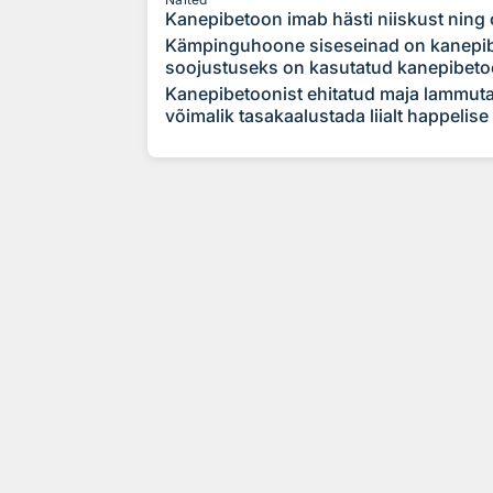
Kanepibetoon imab hästi niiskust ning
Kämpinguhoone siseseinad on kanepibet
soojustuseks on kasutatud kanepibeto
Kanepibetoonist ehitatud maja lammutam
võimalik tasakaalustada liialt happelis