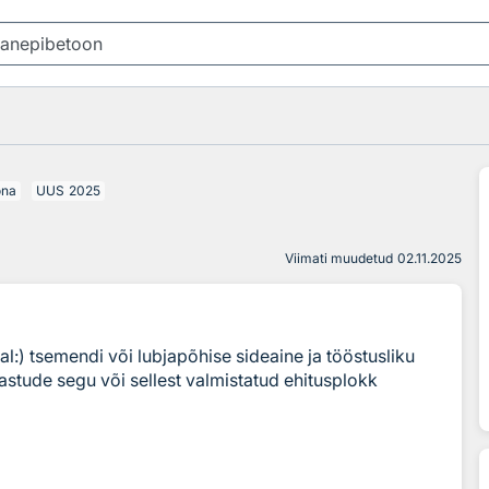
õna
UUS
2025
Viimati muudetud
02.11.2025
l:) tsemendi või lubjapõhise sideaine ja tööstusliku
stude segu või sellest valmistatud ehitusplokk