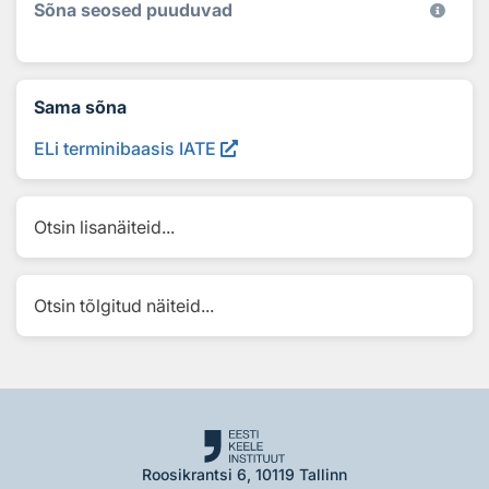
Sõna seosed puuduvad
Sama sõna
ELi terminibaasis IATE
Otsin lisanäiteid...
Otsin tõlgitud näiteid...
Roosikrantsi 6, 10119 Tallinn