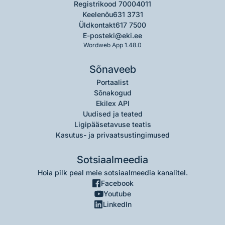
Registrikood 70004011
Keelenõu
631 3731
Üldkontakt
617 7500
E-post
eki@eki.ee
Wordweb App 1.48.0
Sõnaveeb
Portaalist
Sõnakogud
Ekilex API
Uudised ja teated
Ligipääsetavuse teatis
Kasutus- ja privaatsustingimused
Sotsiaalmeedia
Hoia pilk peal meie sotsiaalmeedia kanalitel.
Facebook
Youtube
LinkedIn