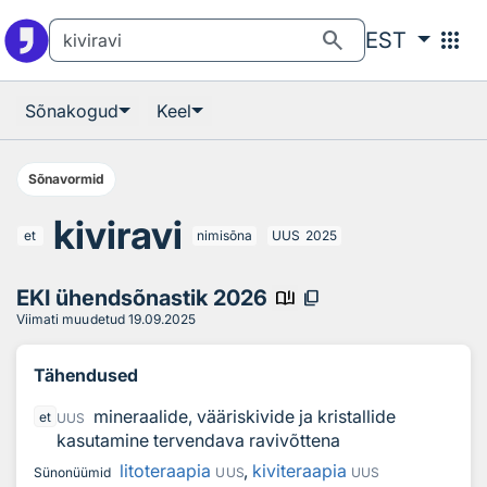
Otsingu juurde
Põhisisu juurde
search
apps
EST
Sõnakogud
Keel
Sõnavormid
kiviravi
et
nimisõna
UUS
2025
EKI ühendsõnastik 2026
book_ribbon
content_copy
Viimati muudetud
19.09.2025
Tähendused
mineraalide, vääriskivide ja kristallide
et
UUS
kasutamine tervendava ravivõttena
litoteraapia
,
kiviteraapia
Sünonüümid
UUS
UUS