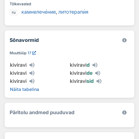
Tõlkevasted
камнелеч
е
ние
,
литотерап
и
я
ru
Sõnavormid
Muuttüüp
17
kiviravi
kiviravi
d
kiviravi
kiviravi
de
kiviravi
kiviravi
sid
Näita tabelina
Päritolu andmed puuduvad