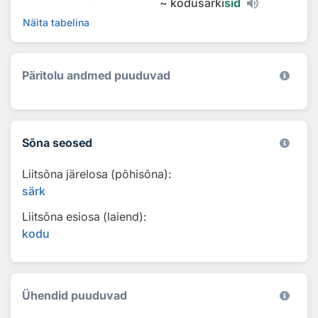
~
kodusärki
sid
Näita tabelina
Päritolu andmed puuduvad
Sõna seosed
Liitsõna järelosa (põhisõna):
särk
Liitsõna esiosa (laiend):
kodu
Ühendid puuduvad