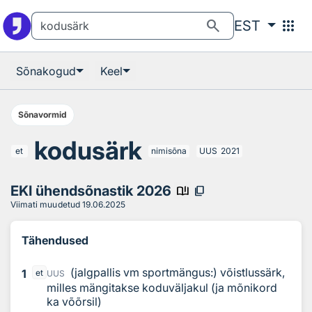
Otsingu juurde
Põhisisu juurde
search
apps
EST
Sõnakogud
Keel
Sõnavormid
kodusärk
et
nimisõna
UUS
2021
EKI ühendsõnastik 2026
book_ribbon
content_copy
Viimati muudetud
19.06.2025
Tähendused
(jalgpallis vm sportmängus:) võistlussärk,
1
et
UUS
milles mängitakse koduväljakul (ja mõnikord
ka võõrsil)