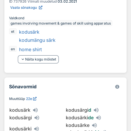
ID
737926
Viimati muudetud
03.02.2021
Vaata sõnakogu
Valdkond
games involving movement & games of skill using apparatus
kodusärk
et
kodumängu särk
home shirt
en
keyboard_arrow_down
Näita kogu mõistet
Sõnavormid
Muuttüüp
22e
kodusärk
kodusärgi
d
kodusärgi
kodusärki
de
kodusärke
kodusärki