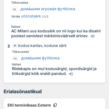
Tõlkevasted
дом
а
шняя игров
а
я футб
о
лка
ru
võõrsilsärk
Võrdle
UUS
Näited
AC Milani uus kodusärk on nii logo kui ka disaini
poolest senistest märkimisväärselt erinev.
kodus kantav, kodune särk
2
et
Tõlkevasted
дом
а
шняя футб
о
лка
ru
Näited
Riidekapis on mul kodusärgid, spordisärgid ja
triiksärgid kõik eraldi pandud.
Erialasõnastikud
content_copy
EKI terminibaas Esterm