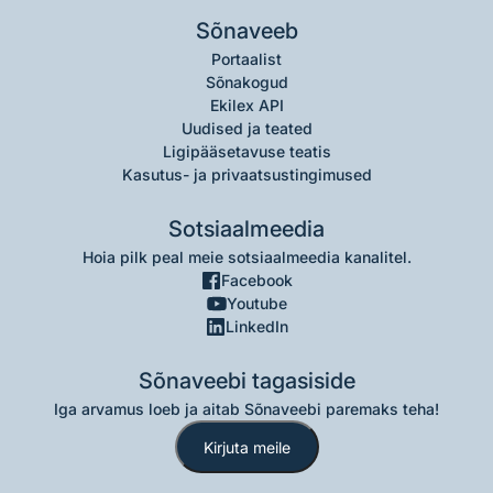
Sõnaveeb
Portaalist
Sõnakogud
Ekilex API
Uudised ja teated
Ligipääsetavuse teatis
Kasutus- ja privaatsustingimused
Sotsiaalmeedia
Hoia pilk peal meie sotsiaalmeedia kanalitel.
Facebook
Youtube
LinkedIn
Sõnaveebi tagasiside
Iga arvamus loeb ja aitab Sõnaveebi paremaks teha!
Kirjuta meile