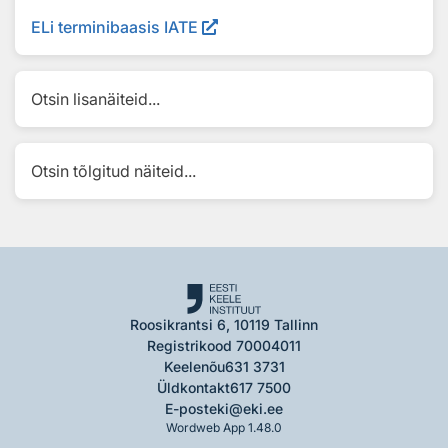
ELi terminibaasis IATE
Otsin lisanäiteid...
Otsin tõlgitud näiteid...
Roosikrantsi 6, 10119 Tallinn
Registrikood 70004011
Keelenõu
631 3731
Üldkontakt
617 7500
E-post
eki@eki.ee
Wordweb App 1.48.0