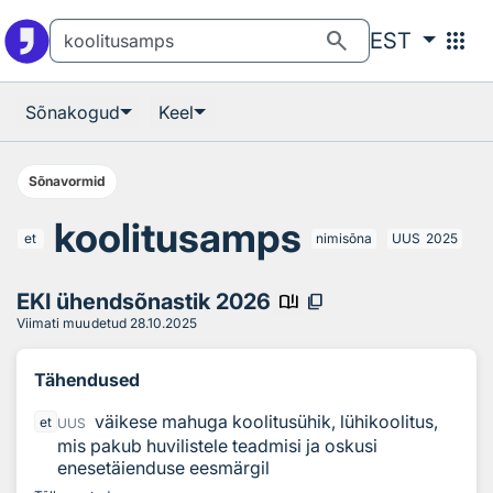
Otsingu juurde
Põhisisu juurde
search
apps
EST
Sõnakogud
Keel
Sõnavormid
koolitusamps
et
nimisõna
UUS
2025
EKI ühendsõnastik 2026
book_ribbon
content_copy
Viimati muudetud
28.10.2025
Tähendused
väikese mahuga koolitusühik, lühikoolitus,
et
UUS
mis pakub huvilistele teadmisi ja oskusi
enesetäienduse eesmärgil