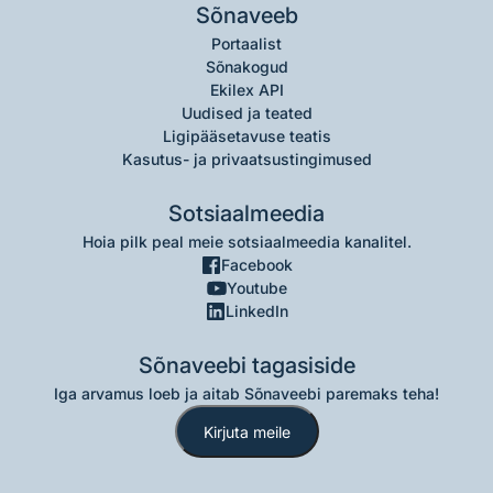
Sõnaveeb
Portaalist
Sõnakogud
Ekilex API
Uudised ja teated
Ligipääsetavuse teatis
Kasutus- ja privaatsustingimused
Sotsiaalmeedia
Hoia pilk peal meie sotsiaalmeedia kanalitel.
Facebook
Youtube
LinkedIn
Sõnaveebi tagasiside
Iga arvamus loeb ja aitab Sõnaveebi paremaks teha!
Kirjuta meile