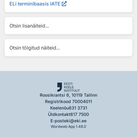
ELi terminibaasis IATE
Otsin lisanäiteid...
Otsin tõlgitud näiteid...
Roosikrantsi 6, 10119 Tallinn
Registrikood 70004011
Keelenõu
631 3731
Üldkontakt
617 7500
E-post
eki@eki.ee
Wordweb App 1.48.0