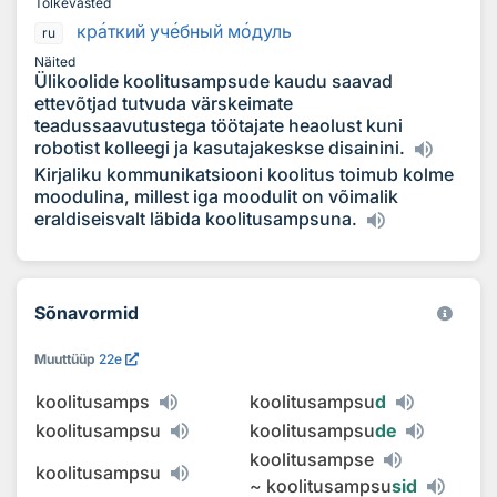
Tõlkevasted
кр
а
ткий уч
е
бный м
о
дуль
ru
Näited
Ülikoolide koolitusampsude kaudu saavad
ettevõtjad tutvuda värskeimate
teadussaavutustega töötajate heaolust kuni
robotist kolleegi ja kasutajakeskse disainini.
Kirjaliku kommunikatsiooni koolitus toimub kolme
moodulina, millest iga moodulit on võimalik
eraldiseisvalt läbida koolitusampsuna.
Sõnavormid
Muuttüüp
22e
koolitusamps
koolitusampsu
d
koolitusampsu
koolitusampsu
de
koolitusampse
koolitusampsu
~
koolitusampsu
sid