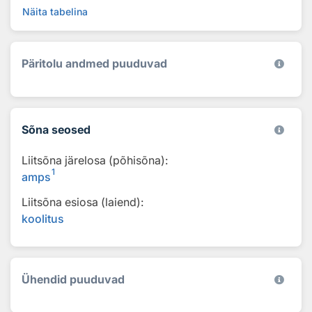
Näita tabelina
Päritolu andmed puuduvad
Sõna seosed
Liitsõna järelosa (põhisõna):
1
amps
Liitsõna esiosa (laiend):
koolitus
Ühendid puuduvad