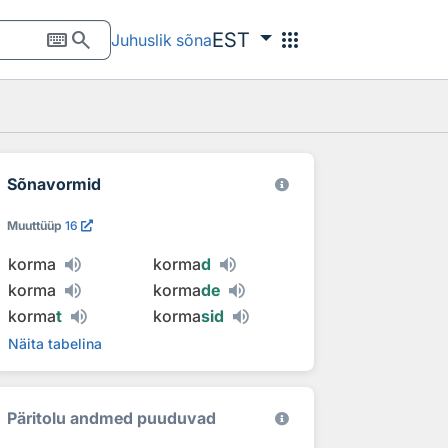
keyboard
search
apps
EST
Juhuslik sõna
Sõnavormid
Muuttüüp
16
korma
korma
d
korma
korma
de
korma
t
korma
sid
Näita tabelina
Päritolu andmed puuduvad