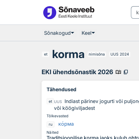
Otsingu juurde
Põhisisu juurde
Sõnakogud
Keel
korma
et
nimisõna
UUS
2024
EKI ühendsõnastik 2026
book_ribbon
content_copy
Tähendused
Indiast pärinev jogurti või puljo
et
UUS
või köögiviljadest
Tõlkevasted
к
о
рма
ru
Näited
Traditsioonilise korma jaoks kulub ohtra