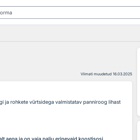
Viimati muudetud
16.03.2025
ngi ja rohkete vürtsidega valmistatav panniroog lihast
lt aega ja on vaja palju erinevaid koostisosi.