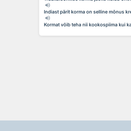
Indiast pärit korma on selline mõnus kr
Kormat võib teha nii kookospiima kui ka