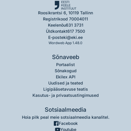
Roosikrantsi 6, 10119 Tallinn
Registrikood 70004011
Keelenõu
631 3731
Üldkontakt
617 7500
E-post
eki@eki.ee
Wordweb App 1.48.0
Sõnaveeb
Portaalist
Sõnakogud
Ekilex API
Uudised ja teated
Ligipääsetavuse teatis
Kasutus- ja privaatsustingimused
Sotsiaalmeedia
Hoia pilk peal meie sotsiaalmeedia kanalitel.
Facebook
Youtube