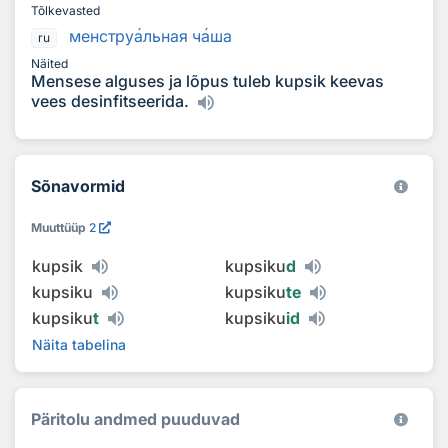
Tõlkevasted
менстру
а
льная ч
а
ша
ru
Näited
Mensese alguses ja lõpus tuleb kupsik keevas
vees desinfitseerida.
Sõnavormid
Muuttüüp
2
kupsik
kupsiku
d
kupsiku
kupsiku
te
kupsiku
t
kupsiku
id
Näita tabelina
Päritolu andmed puuduvad