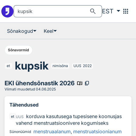
Otsingu juurde
Põhisisu juurde
search
apps
EST
Sõnakogud
Keel
Sõnavormid
kupsik
et
nimisõna
UUS
2022
EKI ühendsõnastik 2026
book_ribbon
content_copy
Viimati muudetud
04.06.2025
Tähendused
korduva kasutusega tupesisene koonusjas
et
UUS
vahend menstruatsioonivere kogumiseks
menstruaalanum
,
menstruatsioonianum
Sünonüümid