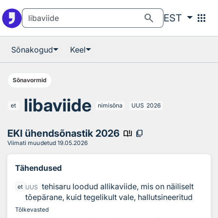
Otsingu juurde
Põhisisu juurde
search
apps
EST
Sõnakogud
Keel
Sõnavormid
libaviide
et
nimisõna
UUS
2026
EKI ühendsõnastik 2026
book_ribbon
content_copy
Viimati muudetud
19.05.2026
Tähendused
tehisaru loodud allikaviide, mis on näiliselt
et
UUS
tõepärane, kuid tegelikult vale, hallutsineeritud
Tõlkevasted