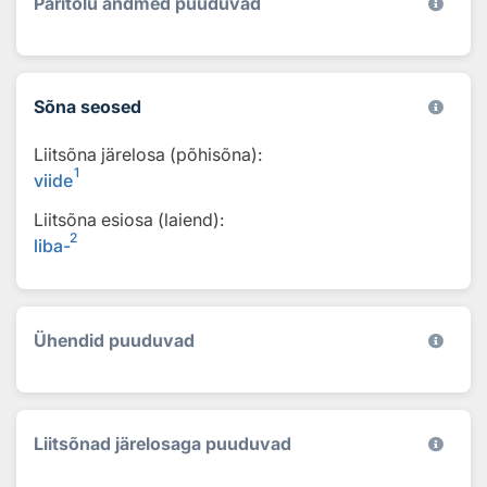
Päritolu andmed puuduvad
Sõna seosed
Liitsõna järelosa (põhisõna):
1
viide
Liitsõna esiosa (laiend):
2
liba-
Ühendid puuduvad
Liitsõnad järelosaga puuduvad