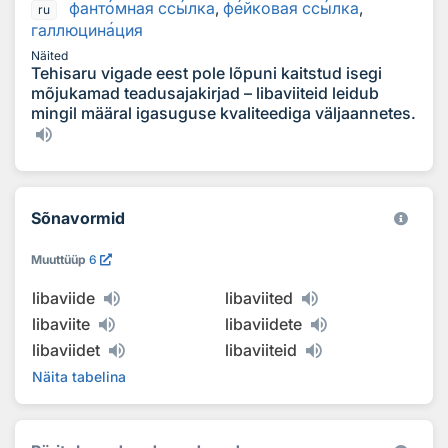
фант
о
мная сс
ы
лка
,
ф
е
йковая сс
ы
лка
,
ru
галлюцин
а
ция
Näited
Tehisaru vigade eest pole lõpuni kaitstud isegi
mõjukamad teadusajakirjad – libaviiteid leidub
mingil määral igasuguse kvaliteediga väljaannetes.
Sõnavormid
Muuttüüp
6
libaviide
libaviited
libaviite
libaviidete
libaviidet
libaviiteid
Näita tabelina