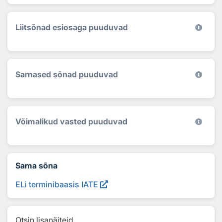
Liitsõnad esiosaga puuduvad
Sarnased sõnad puuduvad
Võimalikud vasted puuduvad
Sama sõna
ELi terminibaasis IATE
Otsin lisanäiteid...