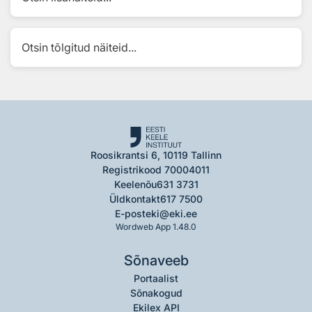
Otsin tõlgitud näiteid...
Roosikrantsi 6, 10119 Tallinn
Registrikood 70004011
Keelenõu
631 3731
Üldkontakt
617 7500
E-post
eki@eki.ee
Wordweb App 1.48.0
Sõnaveeb
Portaalist
Sõnakogud
Ekilex API