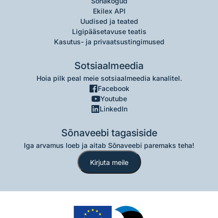
Sõnakogud
Ekilex API
Uudised ja teated
Ligipääsetavuse teatis
Kasutus- ja privaatsustingimused
Sotsiaalmeedia
Hoia pilk peal meie sotsiaalmeedia kanalitel.
Facebook
Youtube
LinkedIn
Sõnaveebi tagasiside
Iga arvamus loeb ja aitab Sõnaveebi paremaks teha!
Kirjuta meile