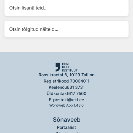
Otsin lisanäiteid...
Otsin tõlgitud näiteid...
Roosikrantsi 6, 10119 Tallinn
Registrikood 70004011
Keelenõu
631 3731
Üldkontakt
617 7500
E-post
eki@eki.ee
Wordweb App 1.48.0
Sõnaveeb
Portaalist