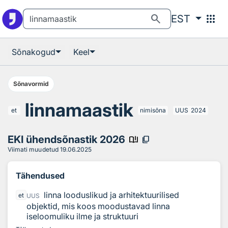
Otsingu juurde
Põhisisu juurde
search
apps
EST
Sõnakogud
Keel
Sõnavormid
linnamaastik
et
nimisõna
UUS
2024
EKI ühendsõnastik 2026
book_ribbon
content_copy
Viimati muudetud
19.06.2025
Tähendused
linna looduslikud ja arhitektuurilised
et
UUS
objektid, mis koos moodustavad linna
iseloomuliku ilme ja struktuuri