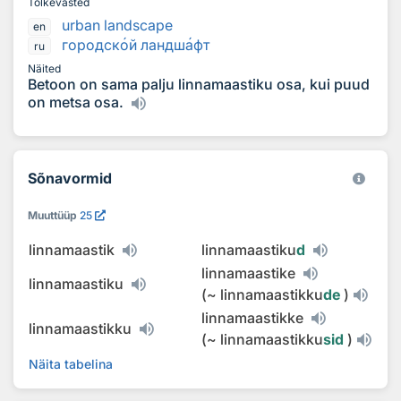
Tõlkevasted
urban landscape
en
городск
о
й ландш
а
фт
ru
Näited
Betoon on sama palju linnamaastiku osa, kui puud
on metsa osa.
Sõnavormid
Muuttüüp
25
linnamaastik
linnamaastiku
d
linnamaastike
linnamaastiku
(
~
linnamaastikku
de
)
linnamaastikke
linnamaastikku
(
~
linnamaastikku
sid
)
Näita tabelina