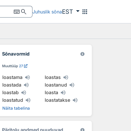
keyboard
search
apps
EST
Juhuslik sõna
Sõnavormid
Muuttüüp
27
loastama
loastas
loastada
loastanud
loastab
loasta
loastatud
loastatakse
Näita tabelina
Päritolu andmed puuduvad