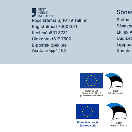
Sõna
Portaali
Roosikrantsi 6, 10119 Tallinn
Sõnako
Registrikood 70004011
Ekilex 
Keelenõu
631 3731
Uudised
Üldkontakt
617 7500
Ligipää
E-post
eki@eki.ee
Kasutus
Wordweb App 1.48.0