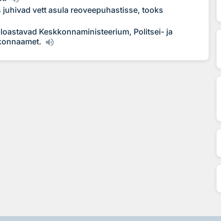
s juhivad vett asula reoveepuhastisse, tooks
 loastavad Keskkonnaministeerium, Politsei- ja
kkonnaamet.