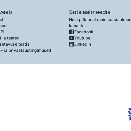
veeb
Sotsiaalmeedia
st
Hoia pilk peal meie sotsiaalme
gud
kanalitel.
API
Facebook
 ja teated
Youtube
setavuse teatis
LinkedIn
- ja privaatsustingimused