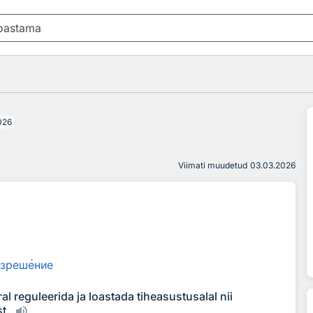
026
Viimati muudetud
03.03.2026
азреш
е
ние
l reguleerida ja loastada tiheasustusalal nii
t.