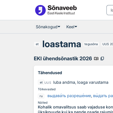
Otsingu juurde
Põhisisu juurde
Sõnakogud
Keel
loastama
et
tegusõna
UUS
2
EKI ühendsõnastik 2026
book_ribbon
content_copy
Tähendused
luba andma, loaga varustama
et
UUS
Tõlkevasted
выдав
а
ть разреш
е
ние
,
в
ы
дать р
ru
Näited
Kohalik omavalitsus saab vajaduse korra
üksikpuude kui ka nende osade raiumis