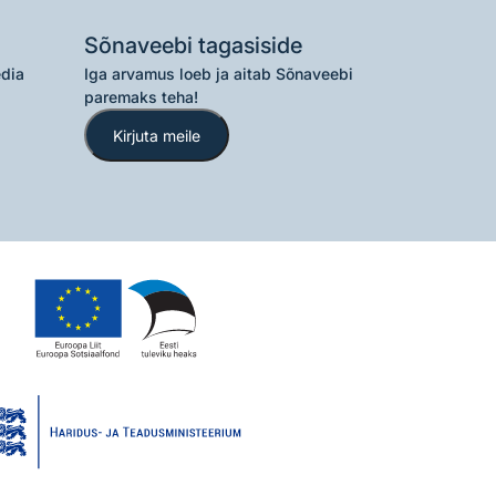
Sõnaveebi tagasiside
edia
Iga arvamus loeb ja aitab Sõnaveebi
paremaks teha!
Kirjuta meile