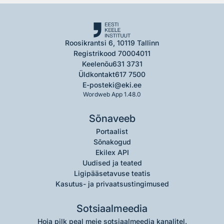
Roosikrantsi 6, 10119 Tallinn
Registrikood 70004011
Keelenõu
631 3731
Üldkontakt
617 7500
E-post
eki@eki.ee
Wordweb App 1.48.0
Sõnaveeb
Portaalist
Sõnakogud
Ekilex API
Uudised ja teated
Ligipääsetavuse teatis
Kasutus- ja privaatsustingimused
Sotsiaalmeedia
Hoia pilk peal meie sotsiaalmeedia kanalitel.