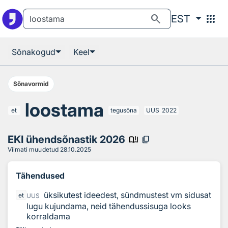
Otsingu juurde
Põhisisu juurde
search
apps
EST
Sõnakogud
Keel
Sõnavormid
loostama
et
tegusõna
UUS
2022
EKI ühendsõnastik 2026
book_ribbon
content_copy
Viimati muudetud
28.10.2025
Tähendused
üksikutest ideedest, sündmustest vm sidusat
et
UUS
lugu kujundama, neid tähendussisuga looks
korraldama