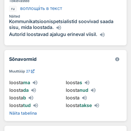
Tõlkevasted
воплощ
а
ть в текст
ru
Näited
Kommunikatsioonispetsialistid soovivad saada
sisu, mida loostada.
Autorid loostavad ajalugu erineval viisil.
Sõnavormid
Muuttüüp
27
loosta
ma
loosta
s
loosta
da
loosta
nud
loosta
b
loosta
loosta
tud
loosta
takse
Näita tabelina