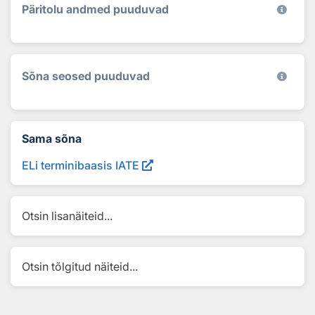
Päritolu andmed puuduvad
Sõna seosed puuduvad
Sama sõna
ELi terminibaasis IATE
Otsin lisanäiteid...
Otsin tõlgitud näiteid...