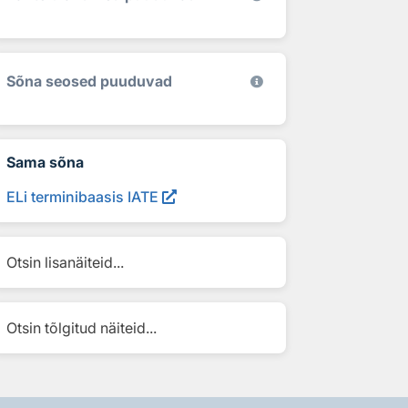
Sõna seosed puuduvad
Sama sõna
ELi terminibaasis IATE
Otsin lisanäiteid...
Otsin tõlgitud näiteid...