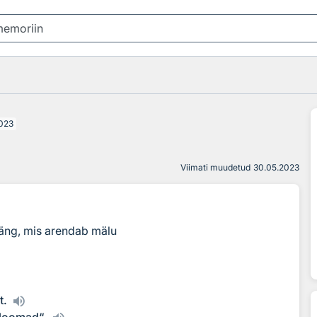
023
Viimati muudetud
30.05.2023
äng, mis arendab mälu
t.
 loomad“.