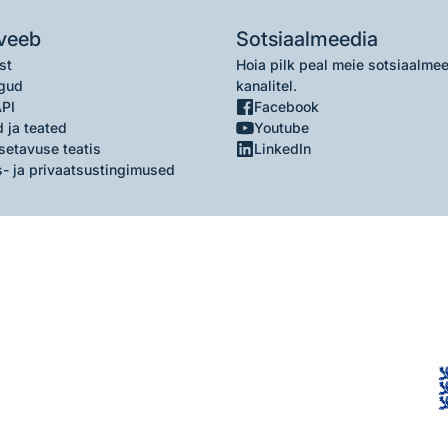
veeb
Sotsiaalmeedia
st
Hoia pilk peal meie sotsiaalme
gud
kanalitel.
API
Facebook
 ja teated
Youtube
setavuse teatis
LinkedIn
- ja privaatsustingimused