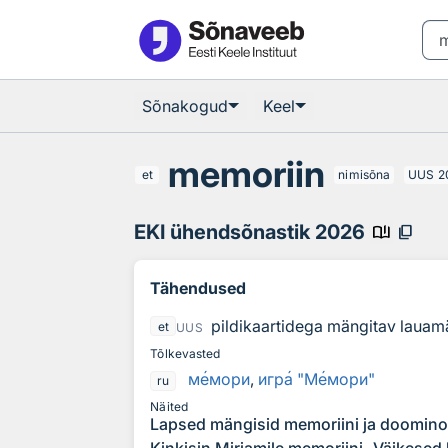
Otsingu juurde
Põhisisu juurde
Sõnakogud
Keel
memoriin
et
nimisõna
UUS
2
EKI ühendsõnastik 2026
book_ribbon
content_copy
Tähendused
pildikaartidega mängitav lauam
et
UUS
Tõlkevasted
м
е
мори
,
игр
а
"М
е
мори"
ru
Näited
Lapsed mängisid memoriini ja doomino
Kinkisin Mirjamile memoriini „Väikesed