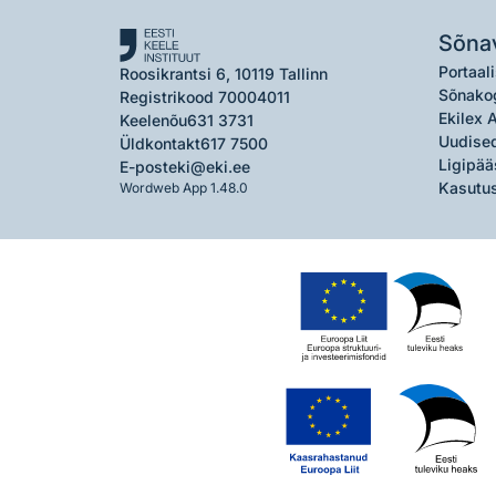
Sõna
Portaali
Roosikrantsi 6, 10119 Tallinn
Sõnako
Registrikood 70004011
Ekilex 
Keelenõu
631 3731
Uudised
Üldkontakt
617 7500
Ligipää
E-post
eki@eki.ee
Kasutus
Wordweb App 1.48.0