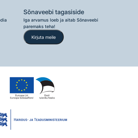
Sõnaveebi tagasiside
edia
Iga arvamus loeb ja aitab Sõnaveebi
paremaks teha!
Kirjuta meile