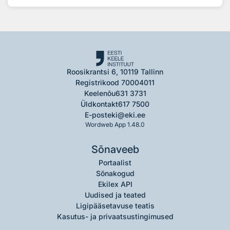
Roosikrantsi 6, 10119 Tallinn
Registrikood 70004011
Keelenõu
631 3731
Üldkontakt
617 7500
E-post
eki@eki.ee
Wordweb App 1.48.0
Sõnaveeb
Portaalist
Sõnakogud
Ekilex API
Uudised ja teated
Ligipääsetavuse teatis
Kasutus- ja privaatsustingimused