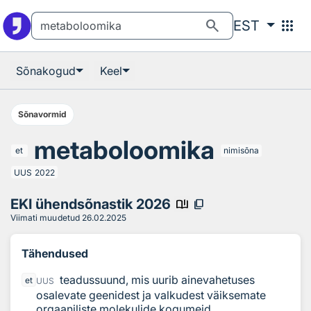
Otsingu juurde
Põhisisu juurde
search
apps
EST
Sõnakogud
Keel
Sõnavormid
metaboloomika
et
nimisõna
UUS
2022
EKI ühendsõnastik 2026
book_ribbon
content_copy
Viimati muudetud
26.02.2025
Tähendused
teadussuund, mis uurib ainevahetuses
et
UUS
osalevate geenidest ja valkudest väiksemate
orgaaniliste molekulide kogumeid