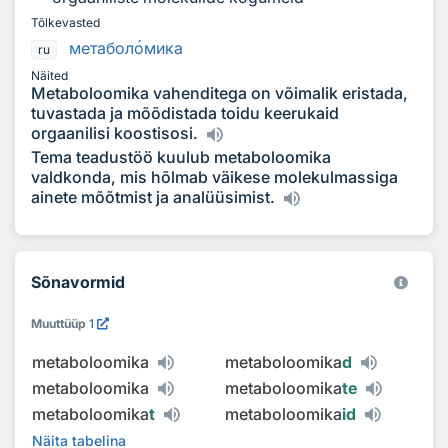
Tõlkevasted
метабол
о
мика
ru
Näited
Metaboloomika vahenditega on võimalik eristada,
tuvastada ja mõõdistada toidu keerukaid
orgaanilisi koostisosi.
Tema teadustöö kuulub metaboloomika
valdkonda, mis hõlmab väikese molekulmassiga
ainete mõõtmist ja analüüsimist.
Sõnavormid
Muuttüüp
1
metaboloomika
metaboloomika
d
metaboloomika
metaboloomika
te
metaboloomika
t
metaboloomika
id
Näita tabelina