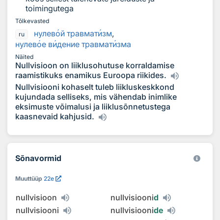
toimingutega
Tõlkevasted
нулев
о
й травмат
и
зм
,
ru
нулев
о
е в
и
дение травмат
и
зма
Näited
Nullvisioon on liiklusohutuse korraldamise
raamistikuks enamikus Euroopa riikides.
Nullvisiooni kohaselt tuleb liikluskeskkond
kujundada selliseks, mis vähendab inimlike
eksimuste võimalusi ja liiklusõnnetustega
kaasnevaid kahjusid.
Sõnavormid
Muuttüüp
22e
nullvisioon
nullvisiooni
d
nullvisiooni
nullvisiooni
de