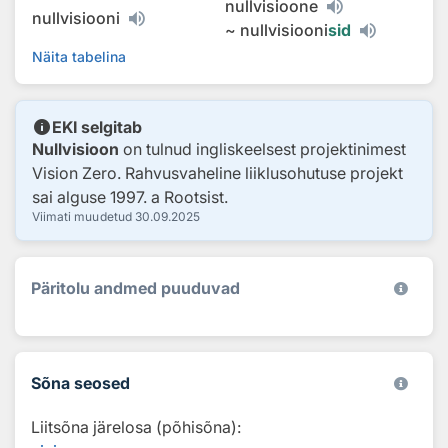
nullvisioone
nullvisiooni
~
nullvisiooni
sid
Näita tabelina
info
EKI selgitab
Nullvisioon
on tulnud ingliskeelsest projektinimest
Vision Zero. Rahvusvaheline liiklusohutuse projekt
sai alguse 1997. a Rootsist.
Viimati muudetud
30.09.2025
Päritolu andmed puuduvad
Sõna seosed
Liitsõna järelosa (põhisõna):