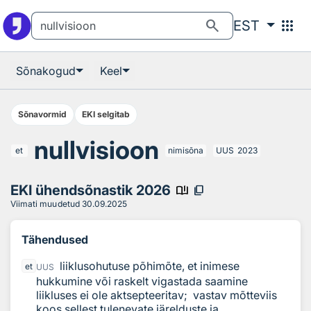
Otsingu juurde
Põhisisu juurde
search
apps
EST
Sõnakogud
Keel
Sõnavormid
EKI selgitab
nullvisioon
et
nimisõna
UUS
2023
EKI ühendsõnastik 2026
book_ribbon
content_copy
Viimati muudetud
30.09.2025
Tähendused
liiklusohutuse põhimõte, et inimese
et
UUS
hukkumine või raskelt vigastada saamine
liikluses ei ole aktsepteeritav;
vastav mõtteviis
koos sellest tulenevate järelduste ja