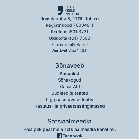
Roosikrantsi 6, 10119 Tallinn
Registrikood 70004011
Keelenõu
631 3731
Üldkontakt
617 7500
E-post
eki@eki.ee
Wordweb App 1.48.0
Sõnaveeb
Portaalist
Sõnakogud
Ekilex API
Uudised ja teated
Ligipääsetavuse teatis
Kasutus- ja privaatsustingimused
Sotsiaalmeedia
Hoia pilk peal meie sotsiaalmeedia kanalitel.
Facebook