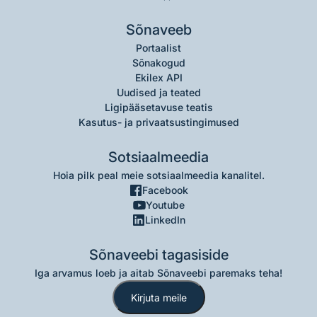
Sõnaveeb
Portaalist
Sõnakogud
Ekilex API
Uudised ja teated
Ligipääsetavuse teatis
Kasutus- ja privaatsustingimused
Sotsiaalmeedia
Hoia pilk peal meie sotsiaalmeedia kanalitel.
Facebook
Youtube
LinkedIn
Sõnaveebi tagasiside
Iga arvamus loeb ja aitab Sõnaveebi paremaks teha!
Kirjuta meile