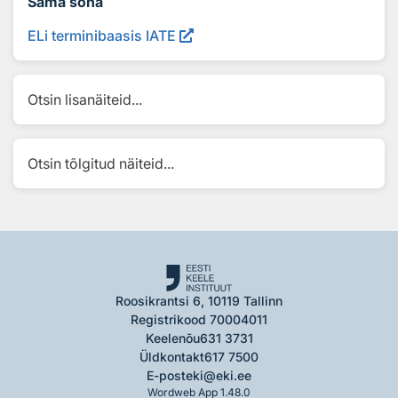
Sama sõna
ELi terminibaasis IATE
Otsin lisanäiteid...
Otsin tõlgitud näiteid...
Roosikrantsi 6, 10119 Tallinn
Registrikood 70004011
Keelenõu
631 3731
Üldkontakt
617 7500
E-post
eki@eki.ee
Wordweb App 1.48.0