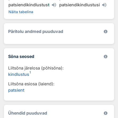
patsiendikindlustus
t
patsiendikindlustusi
Näita tabelina
Päritolu andmed puuduvad
Sõna seosed
Liitsõna järelosa (põhisõna):
1
kindlustus
Liitsõna esiosa (laiend):
patsient
Ühendid puuduvad