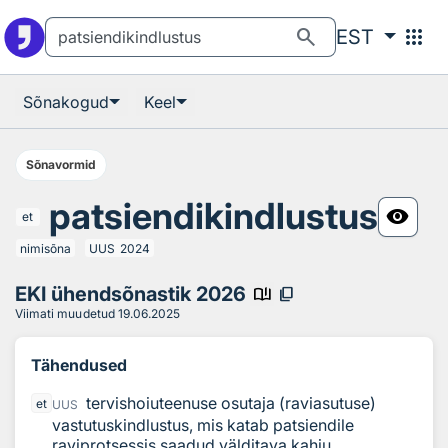
Otsingu juurde
Põhisisu juurde
search
apps
EST
Sõnakogud
Keel
Sõnavormid
patsiendikindlustus
visibility
et
nimisõna
UUS
2024
EKI ühendsõnastik 2026
book_ribbon
content_copy
Viimati muudetud
19.06.2025
Tähendused
tervishoiuteenuse osutaja (raviasutuse)
et
UUS
vastutuskindlustus, mis katab patsiendile
raviprotsessis saadud välditava kahju