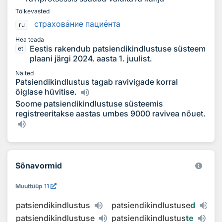
Tõlkevasted
страхов
а
ние паци
е
нта
ru
Hea teada
Eestis rakendub patsiendikindlustuse süsteem
et
plaani järgi 2024. aasta 1. juulist.
Näited
Patsiendikindlustus tagab ravivigade korral
õiglase hüvitise.
Soome patsiendikindlustuse süsteemis
registreeritakse aastas umbes 9000 ravivea nõuet.
Sõnavormid
Muuttüüp
11
patsiendikindlustus
patsiendikindlustuse
d
patsiendikindlustuse
patsiendikindlustus
te