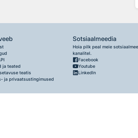
veeb
Sotsiaalmeedia
st
Hoia pilk peal meie sotsiaalme
gud
kanalitel.
API
Facebook
 ja teated
Youtube
setavuse teatis
LinkedIn
- ja privaatsustingimused