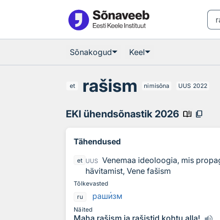
Otsingu juurde
Põhisisu juurde
Sõnakogud
Keel
rašism
et
nimisõna
UUS
2022
EKI ühendsõnastik 2026
book_ribbon
content_copy
Tähendused
Venemaa ideoloogia, mis propagee
et
UUS
hävitamist, Vene fašism
Tõlkevasted
раш
и
зм
ru
Näited
Maha rašism ja rašistid kohtu alla!