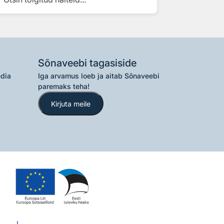
Sõnaveebi tagasiside
edia
Iga arvamus loeb ja aitab Sõnaveebi
paremaks teha!
Kirjuta meile