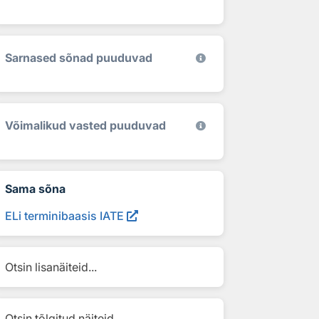
Sarnased sõnad puuduvad
Võimalikud vasted puuduvad
Sama sõna
ELi terminibaasis IATE
Otsin lisanäiteid...
Otsin tõlgitud näiteid...