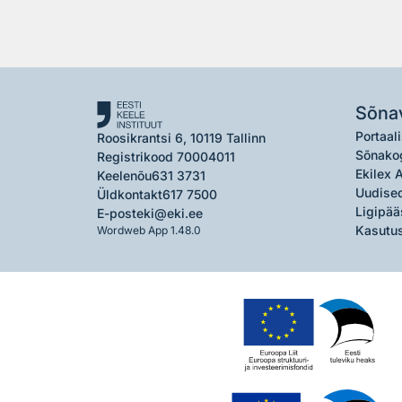
Sõna
Portaali
Roosikrantsi 6, 10119 Tallinn
Sõnako
Registrikood 70004011
Ekilex 
Keelenõu
631 3731
Uudised
Üldkontakt
617 7500
Ligipää
E-post
eki@eki.ee
Kasutus
Wordweb App 1.48.0