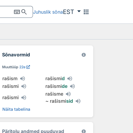
keyboard
search
apps
EST
Juhuslik sõna
Sõnavormid
Muuttüüp
22e
rašism
rašismi
d
rašismi
rašismi
de
rašisme
rašismi
~
rašismi
sid
Näita tabelina
Päritolu andmed puuduvad