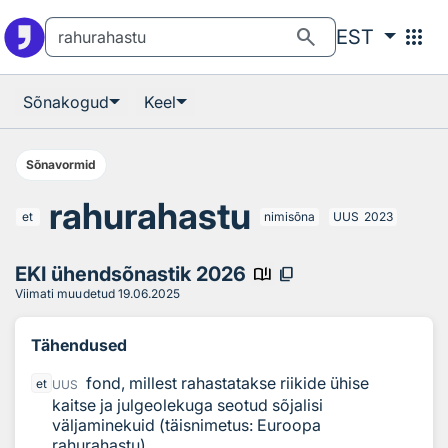
Otsingu juurde
Põhisisu juurde
search
apps
EST
Sõnakogud
Keel
Sõnavormid
rahurahastu
et
nimisõna
UUS
2023
EKI ühendsõnastik 2026
book_ribbon
content_copy
Viimati muudetud
19.06.2025
Tähendused
fond, millest rahastatakse riikide ühise
et
UUS
kaitse ja julgeolekuga seotud sõjalisi
väljaminekuid (täisnimetus: Euroopa
rahurahastu)