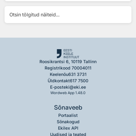
Otsin tõlgitud näiteid...
Roosikrantsi 6, 10119 Tallinn
Registrikood 70004011
Keelenõu
631 3731
Üldkontakt
617 7500
E-post
eki@eki.ee
Wordweb App 1.48.0
Sõnaveeb
Portaalist
Sõnakogud
Ekilex API
Uudised ja teated