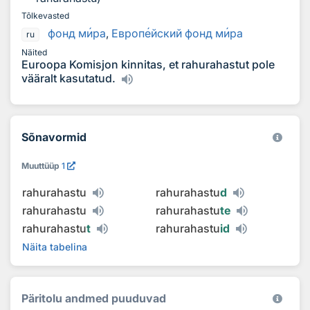
Tõlkevasted
фонд м
и
ра
,
Европ
е
йский фонд м
и
ра
ru
Näited
Euroopa Komisjon kinnitas, et rahurahastut pole
vääralt kasutatud.
Sõnavormid
Muuttüüp
1
rahurahastu
rahurahastu
d
rahurahastu
rahurahastu
te
rahurahastu
t
rahurahastu
id
Näita tabelina
Päritolu andmed puuduvad