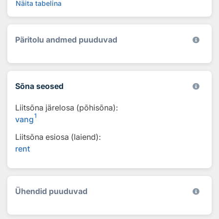
Näita tabelina
Päritolu andmed puuduvad
Sõna seosed
Liitsõna järelosa (põhisõna):
1
vang
Liitsõna esiosa (laiend):
rent
Ühendid puuduvad