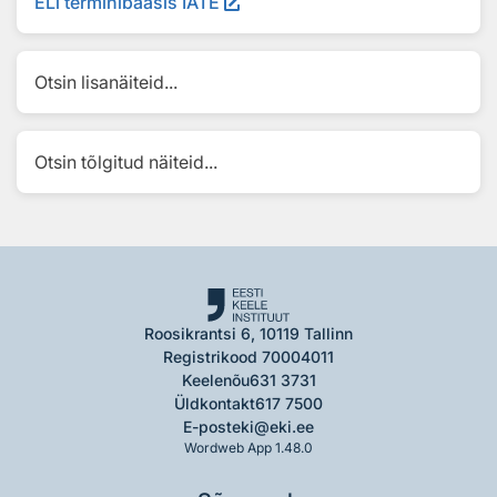
ELi terminibaasis IATE
Otsin lisanäiteid...
Otsin tõlgitud näiteid...
Roosikrantsi 6, 10119 Tallinn
Registrikood 70004011
Keelenõu
631 3731
Üldkontakt
617 7500
E-post
eki@eki.ee
Wordweb App 1.48.0