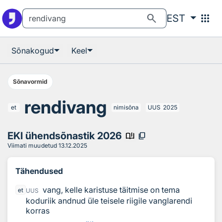
Otsingu juurde
Põhisisu juurde
search
apps
EST
Sõnakogud
Keel
Sõnavormid
rendivang
et
nimisõna
UUS
2025
EKI ühendsõnastik 2026
book_ribbon
content_copy
Viimati muudetud
13.12.2025
Tähendused
vang, kelle karistuse täitmise on tema
et
UUS
koduriik andnud üle teisele riigile vanglarendi
korras