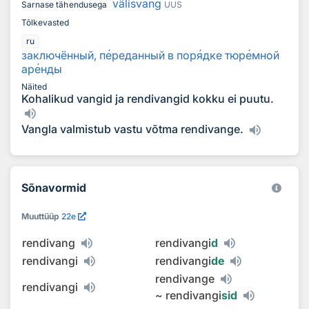
välisvang
Sarnase tähendusega
UUS
Tõlkevasted
ru
заключённый, п
е
реданный в пор
я
дке тюр
е
мной
ар
е
нды
Näited
Kohalikud vangid ja rendivangid kokku ei puutu.
Vangla valmistub vastu võtma rendivange.
Sõnavormid
Muuttüüp
22e
rendivang
rendivangi
d
rendivangi
rendivangi
de
rendivange
rendivangi
~
rendivangi
sid