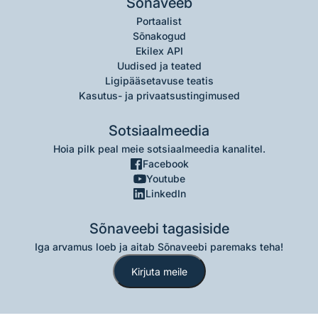
Sõnaveeb
Portaalist
Sõnakogud
Ekilex API
Uudised ja teated
Ligipääsetavuse teatis
Kasutus- ja privaatsustingimused
Sotsiaalmeedia
Hoia pilk peal meie sotsiaalmeedia kanalitel.
Facebook
Youtube
LinkedIn
Sõnaveebi tagasiside
Iga arvamus loeb ja aitab Sõnaveebi paremaks teha!
Kirjuta meile