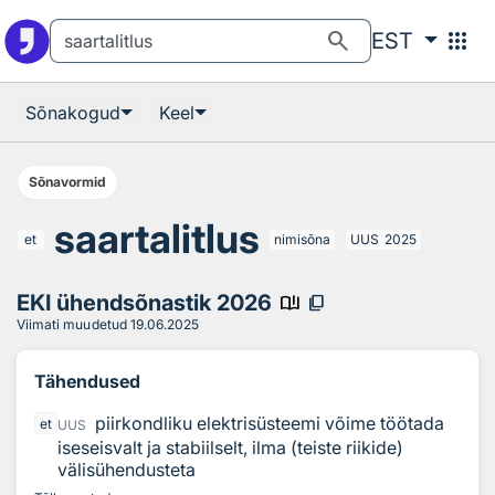
Otsingu juurde
Põhisisu juurde
search
apps
EST
Sõnakogud
Keel
Sõnavormid
saartalitlus
et
nimisõna
UUS
2025
EKI ühendsõnastik 2026
book_ribbon
content_copy
Viimati muudetud
19.06.2025
Tähendused
piirkondliku elektrisüsteemi võime töötada
et
UUS
iseseisvalt ja stabiilselt, ilma (teiste riikide)
välisühendusteta