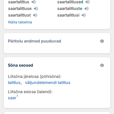
saartalitlus
saartalitluse
d
saartalitluse
saartalitlus
te
saartalitlus
t
saartalitlusi
Näita tabelina
Päritolu andmed puuduvad
Sõna seosed
Liitsõna järelosa (põhisõna):
talitlus
väljundelemendi talitlus
Liitsõna esiosa (laiend):
1
saar