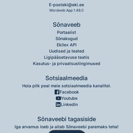
E-post
eki@eki.ee
Wordweb App 1.48.0
Sõnaveeb
Portaalist
Sõnakogud
Ekilex API
Uudised ja teated
Ligipääsetavuse teatis
Kasutus- ja privaatsustingimused
Sotsiaalmeedia
Hoia pilk peal meie sotsiaalmeedia kanalitel.
Facebook
Youtube
LinkedIn
Sõnaveebi tagasiside
Iga arvamus loeb ja aitab Sõnaveebi paremaks teha!