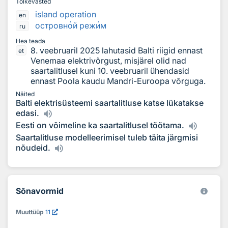
Tõlkevasted
island operation
en
островн
о
й реж
и
м
ru
Hea teada
8. veebruaril 2025 lahutasid Balti riigid ennast
et
Venemaa elektrivõrgust, misjärel olid nad
saartalitlusel kuni 10. veebruaril ühendasid
ennast Poola kaudu Mandri-Euroopa võrguga.
Näited
Balti elektrisüsteemi saartalitluse katse lükatakse
edasi.
Eesti on võimeline ka saartalitlusel töötama.
Saartalitluse modelleerimisel tuleb täita järgmisi
nõudeid.
Sõnavormid
Muuttüüp
11