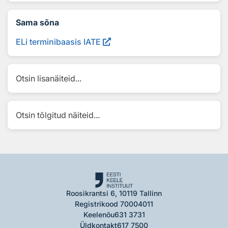
Sama sõna
ELi terminibaasis IATE
Otsin lisanäiteid...
Otsin tõlgitud näiteid...
Roosikrantsi 6, 10119 Tallinn
Registrikood 70004011
Keelenõu
631 3731
Üldkontakt
617 7500