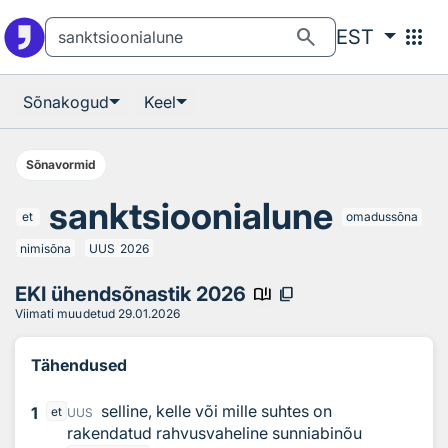
Otsingu juurde
Põhisisu juurde
search
apps
EST
Sõnakogud
Keel
Sõnavormid
sanktsioonialune
et
omadussõna
nimisõna
UUS
2026
EKI ühendsõnastik 2026
book_ribbon
content_copy
Viimati muudetud
29.01.2026
Tähendused
selline, kelle või mille suhtes on
1
et
UUS
rakendatud rahvusvaheline sunniabinõu