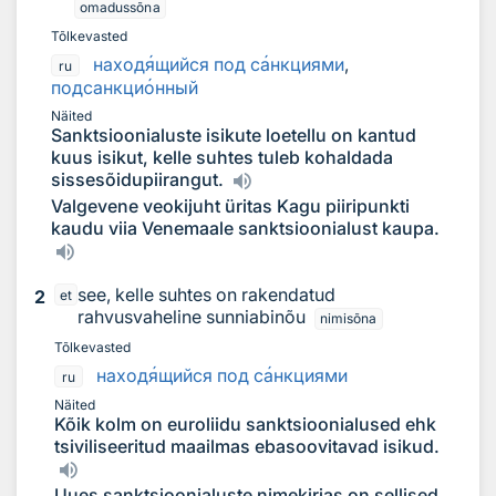
omadussõna
Tõlkevasted
наход
я
щийся под с
а
нкциями
,
ru
подсанкци
о
нный
Näited
Sanktsioonialuste isikute loetellu on kantud
kuus isikut, kelle suhtes tuleb kohaldada
sissesõidupiirangut.
Valgevene veokijuht üritas Kagu piiripunkti
kaudu viia Venemaale sanktsioonialust kaupa.
see, kelle suhtes on rakendatud
2
et
rahvusvaheline sunniabinõu
nimisõna
Tõlkevasted
наход
я
щийся под с
а
нкциями
ru
Näited
Kõik kolm on euroliidu sanktsioonialused ehk
tsiviliseeritud maailmas ebasoovitavad isikud.
Uues sanktsioonialuste nimekirjas on sellised