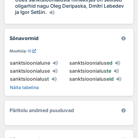
oligarhid nagu Oleg Deripaska, Dmitri Lebedev
ja Igor Setšin.
Sõnavormid
Muuttüüp
10
sanktsioonialune
sanktsioonialuse
d
sanktsioonialuse
sanktsioonialus
te
sanktsioonialus
t
sanktsioonialuse
id
Näita tabelina
Päritolu andmed puuduvad