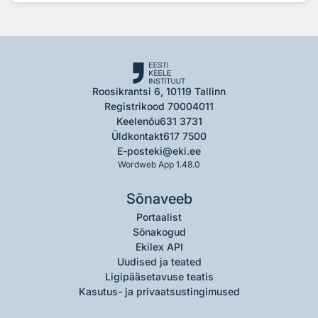
Roosikrantsi 6, 10119 Tallinn
Registrikood 70004011
Keelenõu
631 3731
Üldkontakt
617 7500
E-post
eki@eki.ee
Wordweb App 1.48.0
Sõnaveeb
Portaalist
Sõnakogud
Ekilex API
Uudised ja teated
Ligipääsetavuse teatis
Kasutus- ja privaatsustingimused