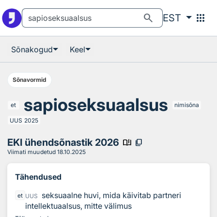
Otsingu juurde
Põhisisu juurde
search
apps
EST
Sõnakogud
Keel
Sõnavormid
sapioseksuaalsus
et
nimisõna
UUS
2025
EKI ühendsõnastik 2026
book_ribbon
content_copy
Viimati muudetud
18.10.2025
Tähendused
seksuaalne huvi, mida käivitab partneri
et
UUS
intellektuaalsus, mitte välimus