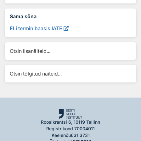
Sama sõna
ELi terminibaasis IATE
Otsin lisanäiteid...
Otsin tõlgitud näiteid...
Roosikrantsi 6, 10119 Tallinn
Registrikood 70004011
Keelenõu
631 3731