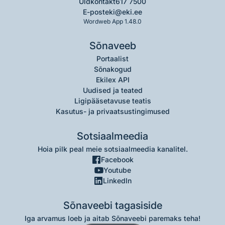
Üldkontakt
617 7500
E-post
eki@eki.ee
Wordweb App 1.48.0
Sõnaveeb
Portaalist
Sõnakogud
Ekilex API
Uudised ja teated
Ligipääsetavuse teatis
Kasutus- ja privaatsustingimused
Sotsiaalmeedia
Hoia pilk peal meie sotsiaalmeedia kanalitel.
Facebook
Youtube
LinkedIn
Sõnaveebi tagasiside
Iga arvamus loeb ja aitab Sõnaveebi paremaks teha!