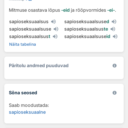
Mitmuse osastava lõpus
‑eid
ja rööpvormides
‑ei‑
.
sapioseksuaalsus
sapioseksuaalsuse
d
sapioseksuaalsuse
sapioseksuaalsus
te
sapioseksuaalsus
t
sapioseksuaalsuse
id
Näita tabelina
Päritolu andmed puuduvad
Sõna seosed
Saab moodustada:
sapioseksuaalne