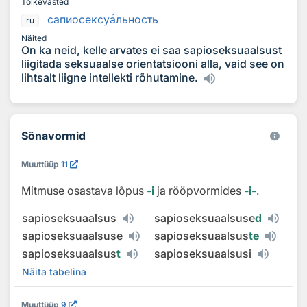
Tõlkevasted
сапиосексу
а
льность
ru
Näited
On ka neid, kelle arvates ei saa sapioseksuaalsust
liigitada seksuaalse orientatsiooni alla, vaid see on
lihtsalt liigne intellekti rõhutamine.
Sõnavormid
Muuttüüp
11
Mitmuse osastava lõpus
‑i
ja rööpvormides
‑i‑
.
sapioseksuaalsus
sapioseksuaalsuse
d
sapioseksuaalsuse
sapioseksuaalsus
te
sapioseksuaalsus
t
sapioseksuaalsusi
Näita tabelina
Muuttüüp
9