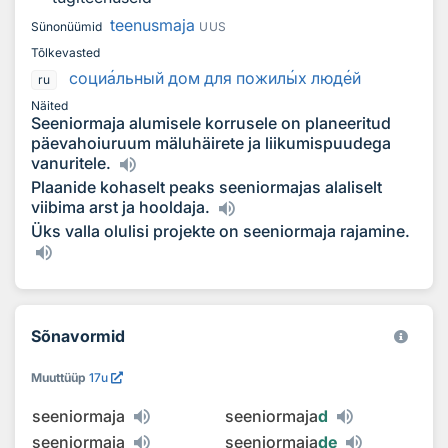
teenusmaja
Sünonüümid
UUS
Tõlkevasted
соци
а
льный дом для пожил
ы
х люд
е
й
ru
Näited
Seeniormaja alumisele korrusele on planeeritud
päevahoiuruum mäluhäirete ja liikumispuudega
vanuritele.
Plaanide kohaselt peaks seeniormajas alaliselt
viibima arst ja hooldaja.
Üks valla olulisi projekte on seeniormaja rajamine.
Sõnavormid
Muuttüüp
17u
seeniormaja
seeniormaja
d
seeniormaja
seeniormaja
de