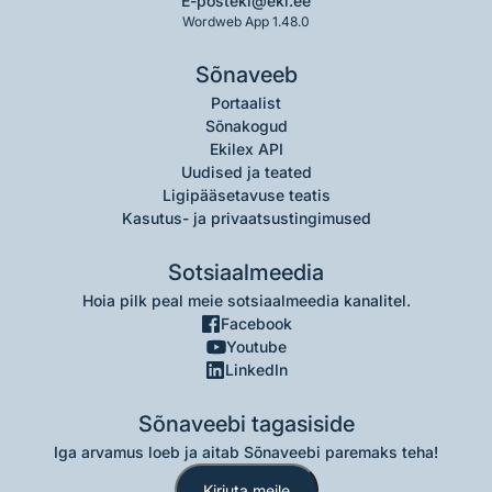
E-post
eki@eki.ee
Wordweb App 1.48.0
Sõnaveeb
Portaalist
Sõnakogud
Ekilex API
Uudised ja teated
Ligipääsetavuse teatis
Kasutus- ja privaatsustingimused
Sotsiaalmeedia
Hoia pilk peal meie sotsiaalmeedia kanalitel.
Facebook
Youtube
LinkedIn
Sõnaveebi tagasiside
Iga arvamus loeb ja aitab Sõnaveebi paremaks teha!
Kirjuta meile