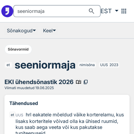
Otsingu juurde
Põhisisu juurde
search
apps
EST
Sõnakogud
Keel
Sõnavormid
seeniormaja
et
nimisõna
UUS
2023
EKI ühendsõnastik 2026
book_ribbon
content_copy
Viimati muudetud
19.06.2025
Tähendused
hrl eakatele mõeldud väike korterelamu, kus
et
UUS
lisaks korteritele võivad olla ka ühised ruumid,
kus saab aega veeta või kus pakutakse
tugiteenuseid