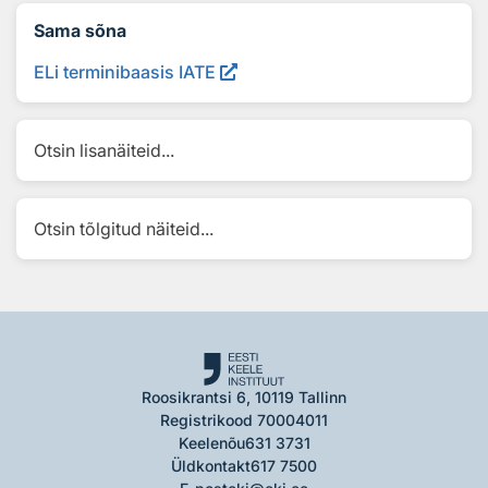
Sama sõna
ELi terminibaasis IATE
Otsin lisanäiteid...
Otsin tõlgitud näiteid...
Roosikrantsi 6, 10119 Tallinn
Registrikood 70004011
Keelenõu
631 3731
Üldkontakt
617 7500