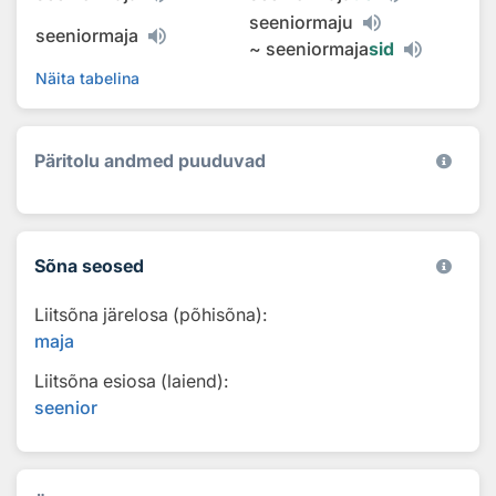
seeniormaju
seeniormaja
~
seeniormaja
sid
Näita tabelina
Päritolu andmed puuduvad
Sõna seosed
Liitsõna järelosa (põhisõna):
maja
Liitsõna esiosa (laiend):
seenior