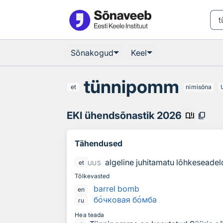
Otsingu juurde
Põhisisu juurde
Sõnakogud
Keel
tünnipomm
et
nimisõna
EKI ühendsõnastik 2026
book_ribbon
content_copy
Tähendused
algeline juhitamatu lõhkeseadeld
et
UUS
Tõlkevasted
barrel bomb
en
б
о
чковая б
о
мба
ru
Hea teada