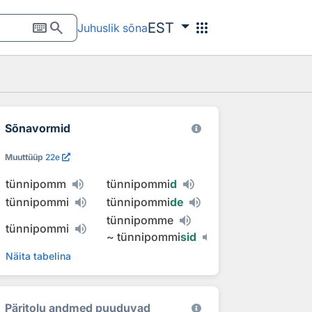
keyboard
search
apps
EST
Juhuslik sõna
Sõnavormid
Muuttüüp
22e
tünnipomm
tünnipommi
d
tünnipommi
tünnipommi
de
tünnipomme
tünnipommi
~
tünnipommi
sid
Näita tabelina
Päritolu andmed puuduvad