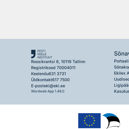
Sõna
Portaali
Roosikrantsi 6, 10119 Tallinn
Sõnako
Registrikood 70004011
Ekilex 
Keelenõu
631 3731
Uudised
Üldkontakt
617 7500
Ligipää
E-post
eki@eki.ee
Kasutus
Wordweb App 1.48.0