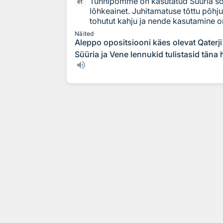
Tünnipomme on kasutatud Süüria sõ
et
lõhkeainet. Juhitamatuse tõttu põhj
tohutut kahju ja nende kasutamine on
Näited
Aleppo opositsiooni käes olevat Qaterj
Süüria ja Vene lennukid tulistasid tän