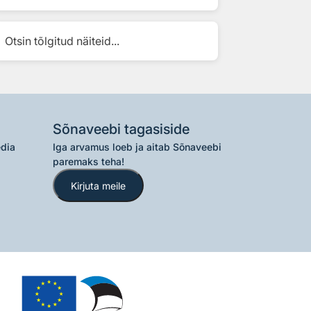
Otsin tõlgitud näiteid...
Sõnaveebi tagasiside
edia
Iga arvamus loeb ja aitab Sõnaveebi
paremaks teha!
Kirjuta meile