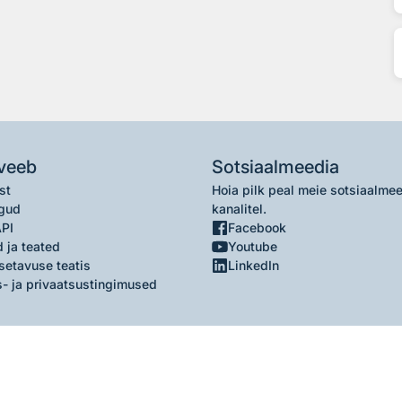
veeb
Sotsiaalmeedia
st
Hoia pilk peal meie sotsiaalme
gud
kanalitel.
API
Facebook
 ja teated
Youtube
setavuse teatis
LinkedIn
- ja privaatsustingimused