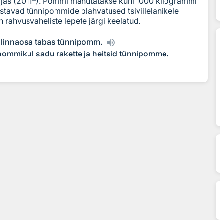
jas (2011–). Pommi mahutatakse kuni 1000 kilogrammi
ustavad tünnipommide plahvatused tsiviilelanikele
 rahvusvaheliste lepete järgi keelatud.
i linnaosa tabas tünnipomm.
a hommikul sadu rakette ja heitsid tünnipomme.