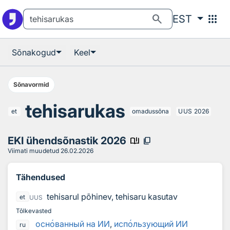
Otsingu juurde
Põhisisu juurde
search
apps
EST
Sõnakogud
Keel
Sõnavormid
tehisarukas
et
omadussõna
UUS
2026
EKI ühendsõnastik 2026
book_ribbon
content_copy
Viimati muudetud
26.02.2026
Tähendused
tehisarul põhinev, tehisaru kasutav
et
UUS
Tõlkevasted
осн
о
ванный на ИИ
,
исп
о
льзующий ИИ
ru