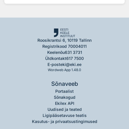
Roosikrantsi 6, 10119 Tallinn
Registrikood 70004011
Keelenõu
631 3731
Üldkontakt
617 7500
E-post
eki@eki.ee
Wordweb App 1.48.0
Sõnaveeb
Portaalist
Sõnakogud
Ekilex API
Uudised ja teated
Ligipääsetavuse teatis
Kasutus- ja privaatsustingimused