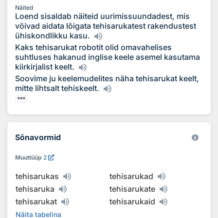
Näited
Loend sisaldab näiteid uurimissuundadest, mis
võivad aidata lõigata tehisarukatest rakendustest
ühiskondlikku kasu.
Kaks tehisarukat robotit olid omavahelises
suhtluses hakanud inglise keele asemel kasutama
kiirkirjalist keelt.
Soovime ju keelemudelites näha tehisarukat keelt,
mitte lihtsalt tehiskeelt.
Sõnavormid
Muuttüüp
2
tehisarukas
tehisarukad
tehisaruka
tehisarukate
tehisarukat
tehisarukaid
Näita tabelina